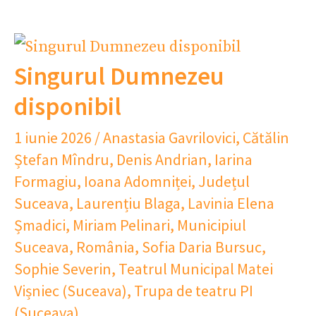
Singurul Dumnezeu
disponibil
1 iunie 2026
/
Anastasia Gavrilovici
,
Cătălin
Ștefan Mîndru
,
Denis Andrian
,
Iarina
Formagiu
,
Ioana Adomniței
,
Județul
Suceava
,
Laurențiu Blaga
,
Lavinia Elena
Șmadici
,
Miriam Pelinari
,
Municipiul
Suceava
,
România
,
Sofia Daria Bursuc
,
Sophie Severin
,
Teatrul Municipal Matei
Vișniec (Suceava)
,
Trupa de teatru PI
(Suceava)