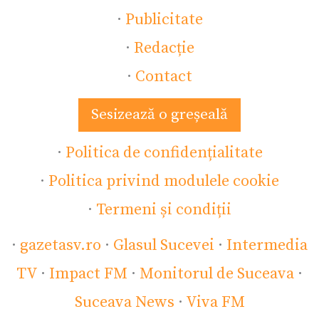
·
Publicitate
·
Redacție
·
Contact
Sesizează o greșeală
·
Politica de confidențialitate
·
Politica privind modulele cookie
·
Termeni și condiții
·
gazetasv.ro
·
Glasul Sucevei
·
Intermedia
TV
·
Impact FM
·
Monitorul de Suceava
·
Suceava News
·
Viva FM