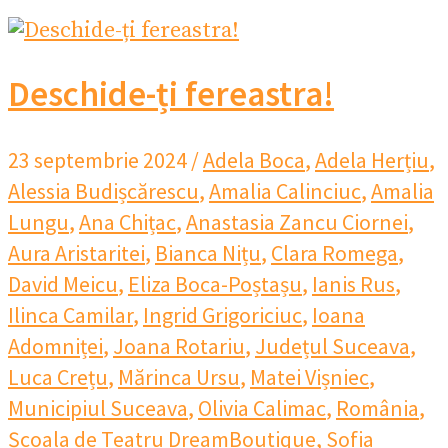
Deschide-ți fereastra!
23 septembrie 2024
/
Adela Boca
,
Adela Herțiu
,
Alessia Budișcărescu
,
Amalia Calinciuc
,
Amalia
Lungu
,
Ana Chițac
,
Anastasia Zancu Ciornei
,
Aura Aristaritei
,
Bianca Nițu
,
Clara Romega
,
David Meicu
,
Eliza Boca-Poștașu
,
Ianis Rus
,
Ilinca Camilar
,
Ingrid Grigoriciuc
,
Ioana
Adomniței
,
Joana Rotariu
,
Județul Suceava
,
Luca Crețu
,
Mărinca Ursu
,
Matei Vișniec
,
Municipiul Suceava
,
Olivia Calimac
,
România
,
Școala de Teatru DreamBoutique
,
Sofia