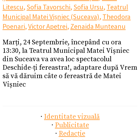
Litescu
,
Sofia Tavorschi
,
Sofia Ursu
,
Teatrul
Municipal Matei Vișniec (Suceava)
,
Theodora
Poenari
,
Victor Apetrei
,
Zenaida Munteanu
Marți, 24 Septembrie, începând cu ora
13:30, la Teatrul Municipal Matei Vișniec
din Suceava va avea loc spectacolul
Deschide-ți fereastra!, adaptare după Vrem
să vă dăruim câte o fereastră de Matei
Vișniec
·
Identitate vizuală
·
Publicitate
·
Redacție