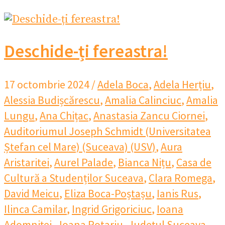
Deschide-ți fereastra!
17 octombrie 2024
/
Adela Boca
,
Adela Herțiu
,
Alessia Budișcărescu
,
Amalia Calinciuc
,
Amalia
Lungu
,
Ana Chițac
,
Anastasia Zancu Ciornei
,
Auditoriumul Joseph Schmidt (Universitatea
Ștefan cel Mare) (Suceava) (USV)
,
Aura
Aristaritei
,
Aurel Palade
,
Bianca Nițu
,
Casa de
Cultură a Studenților Suceava
,
Clara Romega
,
David Meicu
,
Eliza Boca-Poștașu
,
Ianis Rus
,
Ilinca Camilar
,
Ingrid Grigoriciuc
,
Ioana
Adomniței
,
Joana Rotariu
,
Județul Suceava
,