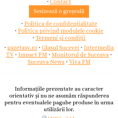
·
Contact
Sesizează o greșeală
·
Politica de confidențialitate
·
Politica privind modulele cookie
·
Termeni și condiții
·
gazetasv.ro
·
Glasul Sucevei
·
Intermedia
TV
·
Impact FM
·
Monitorul de Suceava
·
Suceava News
·
Viva FM
Informațiile prezentate au caracter
orientativ și nu ne asumăm răspunderea
pentru eventualele pagube produse în urma
utilizării lor.