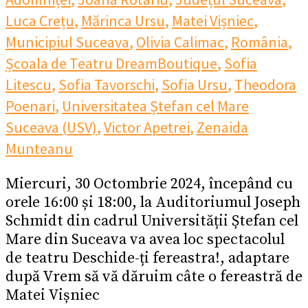
Luca Crețu
,
Mărinca Ursu
,
Matei Vișniec
,
Municipiul Suceava
,
Olivia Calimac
,
România
,
Școala de Teatru DreamBoutique
,
Sofia
Litescu
,
Sofia Tavorschi
,
Sofia Ursu
,
Theodora
Poenari
,
Universitatea Ștefan cel Mare
Suceava (USV)
,
Victor Apetrei
,
Zenaida
Munteanu
Miercuri, 30 Octombrie 2024, începând cu
orele 16:00 și 18:00, la Auditoriumul Joseph
Schmidt din cadrul Universității Ștefan cel
Mare din Suceava va avea loc spectacolul
de teatru Deschide-ți fereastra!, adaptare
după Vrem să vă dăruim câte o fereastră de
Matei Vișniec