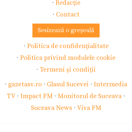
·
Redacție
·
Contact
Sesizează o greșeală
·
Politica de confidențialitate
·
Politica privind modulele cookie
·
Termeni și condiții
·
gazetasv.ro
·
Glasul Sucevei
·
Intermedia
TV
·
Impact FM
·
Monitorul de Suceava
·
Suceava News
·
Viva FM