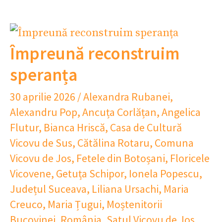
Împreună reconstruim
speranța
30 aprilie 2026
/
Alexandra Rubanei
,
Alexandru Pop
,
Ancuța Corlățan
,
Angelica
Flutur
,
Bianca Hriscă
,
Casa de Cultură
Vicovu de Sus
,
Cătălina Rotaru
,
Comuna
Vicovu de Jos
,
Fetele din Botoșani
,
Floricele
Vicovene
,
Getuța Schipor
,
Ionela Popescu
,
Județul Suceava
,
Liliana Ursachi
,
Maria
Creuco
,
Maria Țugui
,
Moștenitorii
Bucovinei
,
România
,
Satul Vicovu de Jos
,