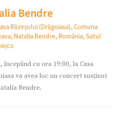
talia Bendre
asa Răzeșului (Drăgoiasa)
,
Comuna
eava
,
Natalia Bendre
,
România
,
Satul
pașcu
6, începând cu ora 19:00, la Casa
iasa va avea loc un concert susținut
atalia Bendre.