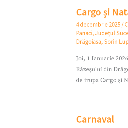
Cargo și Na
4 decembrie 2025
/
C
Panaci
,
Județul Suc
Drăgoiasa
,
Sorin Lu
Joi, 1 Ianuarie 202
Răzeșului din Drăgo
de trupa Cargo și N
Carnaval