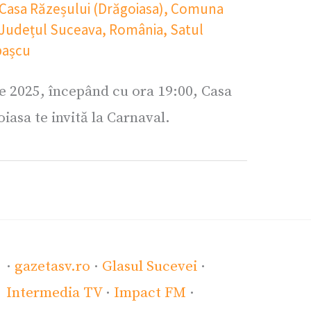
Casa Răzeșului (Drăgoiasa)
,
Comuna
Județul Suceava
,
România
,
Satul
pașcu
e 2025, începând cu ora 19:00, Casa
iasa te invită la Carnaval.
·
gazetasv.ro
·
Glasul Sucevei
·
Intermedia TV
·
Impact FM
·