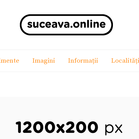
imente
Imagini
Informații
Localităț