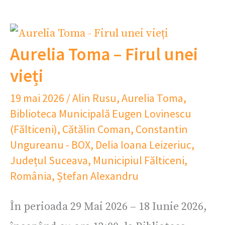
Aurelia Toma – Firul unei
vieți
19 mai 2026
/
Alin Rusu
,
Aurelia Toma
,
Biblioteca Municipală Eugen Lovinescu
(Fălticeni)
,
Cătălin Coman
,
Constantin
Ungureanu - BOX
,
Delia Ioana Leizeriuc
,
Județul Suceava
,
Municipiul Fălticeni
,
România
,
Ștefan Alexandru
În perioada 29 Mai 2026 – 18 Iunie 2026,