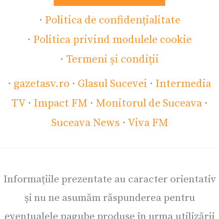
·
Politica de confidențialitate
·
Politica privind modulele cookie
·
Termeni și condiții
·
gazetasv.ro
·
Glasul Sucevei
·
Intermedia
TV
·
Impact FM
·
Monitorul de Suceava
·
Suceava News
·
Viva FM
Informațiile prezentate au caracter orientativ
și nu ne asumăm răspunderea pentru
eventualele pagube produse în urma utilizării