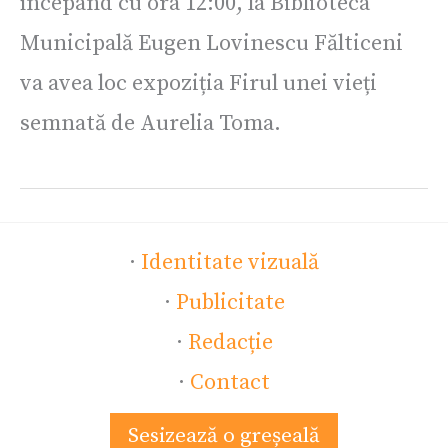
începând cu ora 12:00, la Biblioteca
Municipală Eugen Lovinescu Fălticeni
va avea loc expoziția Firul unei vieți
semnată de Aurelia Toma.
·
Identitate vizuală
·
Publicitate
·
Redacție
·
Contact
Sesizează o greșeală