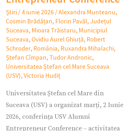
Știri
/
4 iunie 2026
/
Alexandra Munteanu
,
Cosmin Brădățan
,
Florin Pavăl
,
Județul
Suceava
,
Mioara Trăistaru
,
Municipiul
Suceava
,
Ovidiu Aurel Ghiuță
,
Robert
Schroder
,
România
,
Ruxandra Mihalachi
,
Ștefan Cîmpan
,
Tudor Andronic
,
Universitatea Ștefan cel Mare Suceava
(USV)
,
Victoria Hudiț
Universitatea Ștefan cel Mare din
Suceava (USV) a organizat marți, 2 Iunie
2026, conferința USV Alumni
Entrepreneur Conference – activitatea