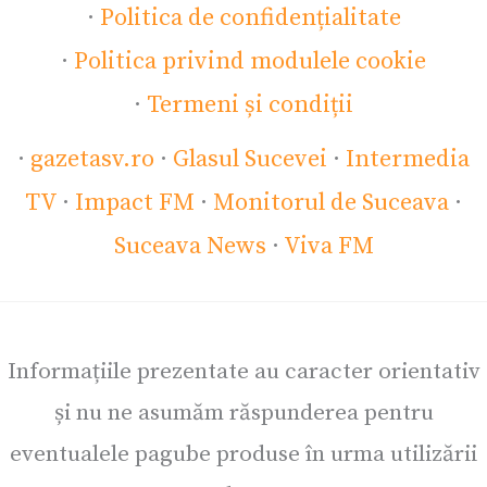
·
Politica de confidențialitate
·
Politica privind modulele cookie
·
Termeni și condiții
·
gazetasv.ro
·
Glasul Sucevei
·
Intermedia
TV
·
Impact FM
·
Monitorul de Suceava
·
Suceava News
·
Viva FM
Informațiile prezentate au caracter orientativ
și nu ne asumăm răspunderea pentru
eventualele pagube produse în urma utilizării