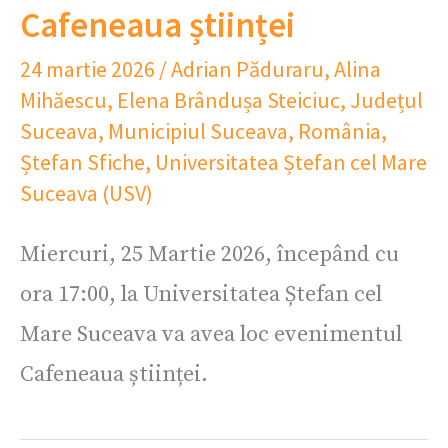
Cafeneaua științei
24 martie 2026
/
Adrian Păduraru
,
Alina
Mihăescu
,
Elena Brândușa Steiciuc
,
Județul
Suceava
,
Municipiul Suceava
,
România
,
Ștefan Sfiche
,
Universitatea Ștefan cel Mare
Suceava (USV)
Miercuri, 25 Martie 2026, începând cu
ora 17:00, la Universitatea Ștefan cel
Mare Suceava va avea loc evenimentul
Cafeneaua științei.