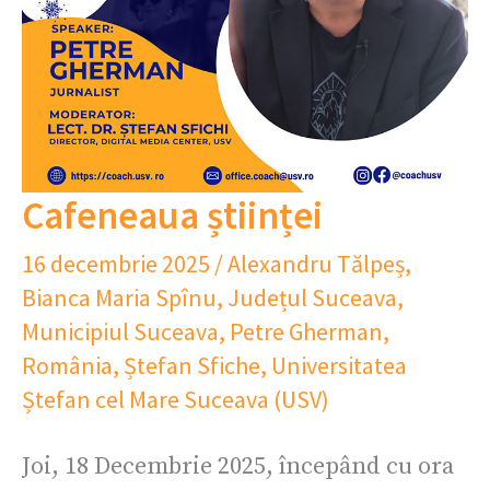
Cafeneaua științei
16 decembrie 2025
/
Alexandru Tălpeș
,
Bianca Maria Spînu
,
Județul Suceava
,
Municipiul Suceava
,
Petre Gherman
,
România
,
Ștefan Sfiche
,
Universitatea
Ștefan cel Mare Suceava (USV)
Joi, 18 Decembrie 2025, începând cu ora