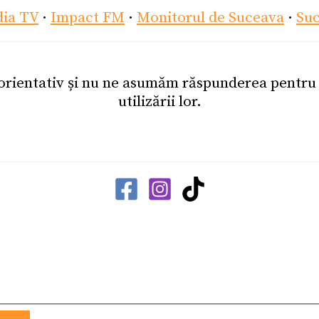
dia TV
·
Impact FM
·
Monitorul de Suceava
·
Su
 orientativ și nu ne asumăm răspunderea pentr
utilizării lor.