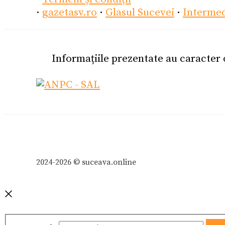
·
gazetasv.ro
·
Glasul Sucevei
·
Interme
Informațiile prezentate au caracter
2024-2026 © suceava.online