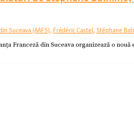
 din Suceava (AAFS)
,
Frédéric Castel
,
Stéphane Bal
ianța Franceză din Suceava organizează o nouă ed