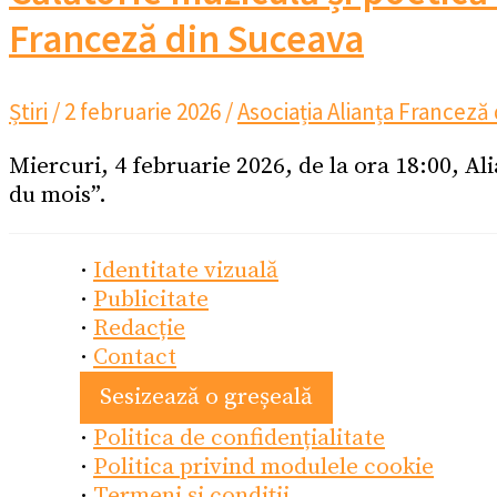
Franceză din Suceava
Știri
/
2 februarie 2026
/
Asociația Alianța Franceză
Miercuri, 4 februarie 2026, de la ora 18:00, Al
du mois”.
·
Identitate vizuală
·
Publicitate
·
Redacție
·
Contact
Sesizează o greșeală
·
Politica de confidențialitate
·
Politica privind modulele cookie
·
Termeni și condiții