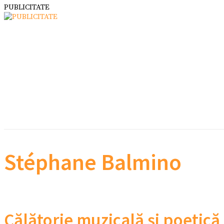
PUBLICITATE
Stéphane Balmino
Călătorie muzicală și poetică