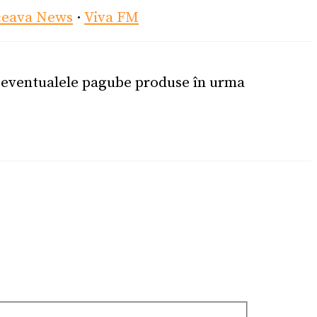
ceava News
·
Viva FM
u eventualele pagube produse în urma