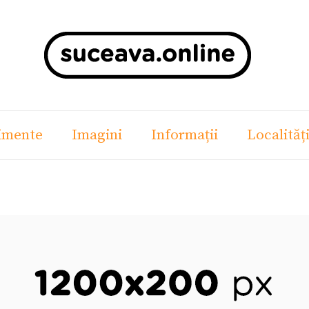
imente
Imagini
Informații
Localităț