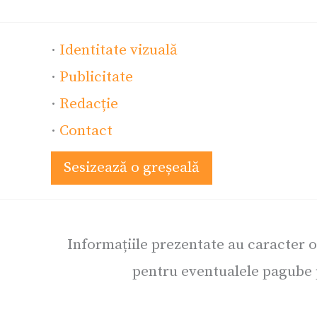
·
Identitate vizuală
·
Publicitate
·
Redacție
·
Contact
Sesizează o greșeală
Informațiile prezentate au caracter 
pentru eventualele pagube p