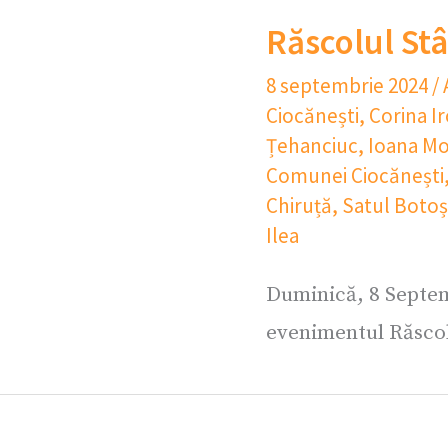
Răscolul Stâ
8 septembrie 2024
/
Ciocănești
,
Corina I
Țehanciuc
,
Ioana Mo
Comunei Ciocănești
Chiruță
,
Satul Botoș
Ilea
Duminică, 8 Septem
evenimentul Răscol