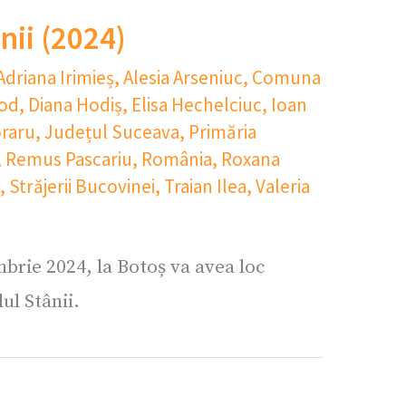
nii (2024)
Adriana Irimieș
,
Alesia Arseniuc
,
Comuna
rod
,
Diana Hodiș
,
Elisa Hechelciuc
,
Ioan
raru
,
Județul Suceava
,
Primăria
,
Remus Pascariu
,
România
,
Roxana
,
Străjerii Bucovinei
,
Traian Ilea
,
Valeria
brie 2024, la Botoș va avea loc
ul Stânii.