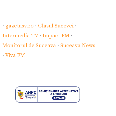
·
gazetasv.ro
·
Glasul Sucevei
·
Intermedia TV
·
Impact FM
·
Monitorul de Suceava
·
Suceava News
·
Viva FM