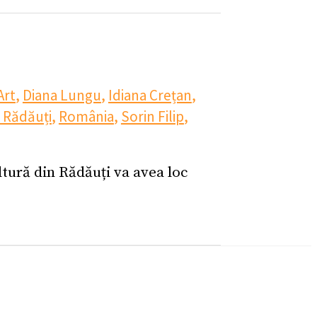
Art
,
Diana Lungu
,
Idiana Crețan
,
 Rădăuți
,
România
,
Sorin Filip
,
tură din Rădăuți va avea loc