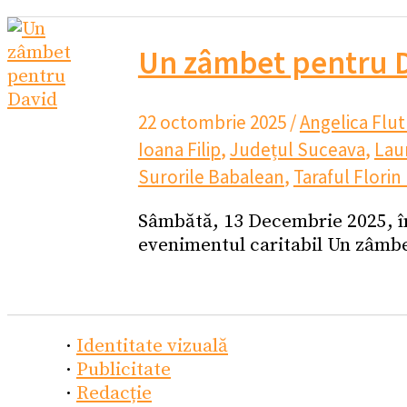
Un zâmbet pentru 
22 octombrie 2025
/
Angelica Flut
Ioana Filip
,
Județul Suceava
,
Lau
Surorile Babalean
,
Taraful Flori
Sâmbătă, 13 Decembrie 2025, în
evenimentul caritabil Un zâmb
·
Identitate vizuală
·
Publicitate
·
Redacție