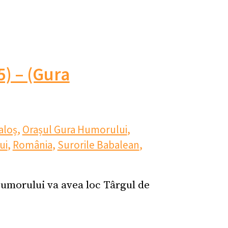
) – (Gura
aloș
,
Orașul Gura Humorului
,
ui
,
România
,
Surorile Babalean
,
Humorului va avea loc Târgul de