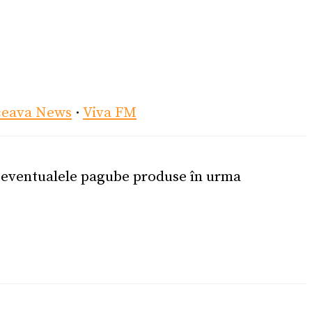
ceava News
·
Viva FM
u eventualele pagube produse în urma