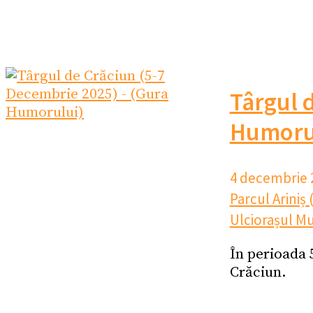
Târgul 
Humoru
4 decembrie 
Parcul Ariniș
Ulciorașul Mu
În perioada 
Crăciun.