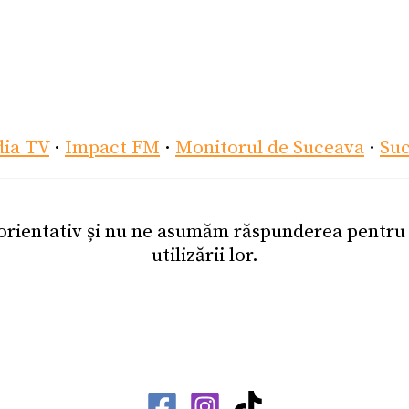
dia TV
·
Impact FM
·
Monitorul de Suceava
·
Su
 orientativ și nu ne asumăm răspunderea pentr
utilizării lor.