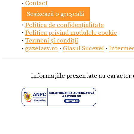
·
Contact
Sesizează o greșeală
·
Politica de confidențialitate
·
Politica privind modulele cookie
·
Termeni și condiții
·
gazetasv.ro
·
Glasul Sucevei
·
Interme
Informațiile prezentate au caracter