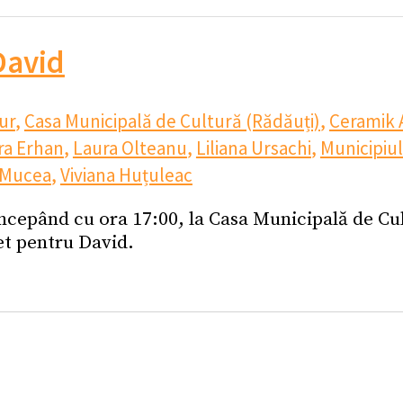
David
ur
,
Casa Municipală de Cultură (Rădăuți)
,
Ceramik 
ra Erhan
,
Laura Olteanu
,
Liliana Ursachi
,
Municipiul
n Mucea
,
Viviana Huțuleac
cepând cu ora 17:00, la Casa Municipală de Cul
et pentru David.