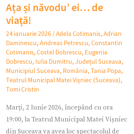
Ața și năvodu’ ei… de
viață!
24 ianuarie 2026
/
Adela Cotimanis
,
Adrian
Daminescu
,
Andreas Petrescu
,
Constantin
Cotimanis
,
Costel Dobrescu
,
Eugenia
Dobrescu
,
Iulia Dumitru
,
Județul Suceava
,
Municipiul Suceava
,
România
,
Tania Popa
,
Teatrul Municipal Matei Vișniec (Suceava)
,
Tomi Cristin
Marți, 2 Iunie 2026, începând cu ora
19:00, la Teatrul Municipal Matei Vișniec
din Suceava va avea loc spectacolul de