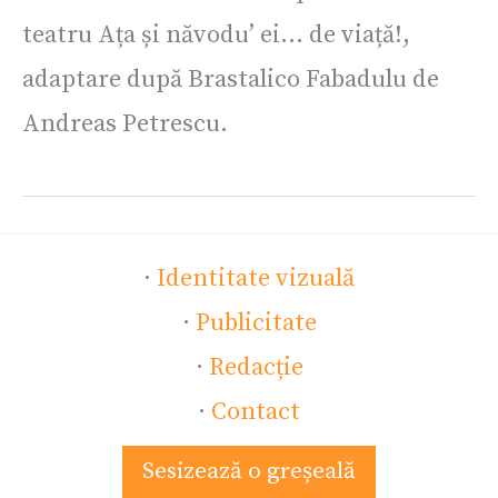
teatru Ața și năvodu’ ei… de viață!,
adaptare după Brastalico Fabadulu de
Andreas Petrescu.
·
Identitate vizuală
·
Publicitate
·
Redacție
·
Contact
Sesizează o greșeală