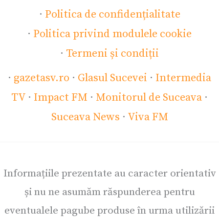
·
Politica de confidențialitate
·
Politica privind modulele cookie
·
Termeni și condiții
·
gazetasv.ro
·
Glasul Sucevei
·
Intermedia
TV
·
Impact FM
·
Monitorul de Suceava
·
Suceava News
·
Viva FM
Informațiile prezentate au caracter orientativ
și nu ne asumăm răspunderea pentru
eventualele pagube produse în urma utilizării