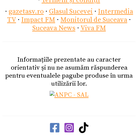
·
Termeni și condiții
·
gazetasv.ro
·
Glasul Sucevei
·
Intermedia
TV
·
Impact FM
·
Monitorul de Suceava
·
Suceava News
·
Viva FM
Informațiile prezentate au caracter
orientativ și nu ne asumăm răspunderea
pentru eventualele pagube produse în urma
utilizării lor.