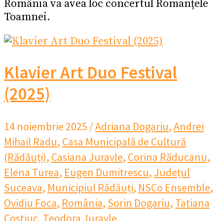
România va avea loc concertul Romanțele
Toamnei.
Klavier Art Duo Festival
(2025)
14 noiembrie 2025
/
Adriana Dogariu
,
Andrei
Mihail Radu
,
Casa Municipală de Cultură
(Rădăuți)
,
Casiana Juravle
,
Corina Răducanu
,
Elena Turea
,
Eugen Dumitrescu
,
Județul
Suceava
,
Municipiul Rădăuți
,
NSCo Ensemble
,
Ovidiu Foca
,
România
,
Sorin Dogariu
,
Tatiana
Costiuc
,
Teodora Juravle