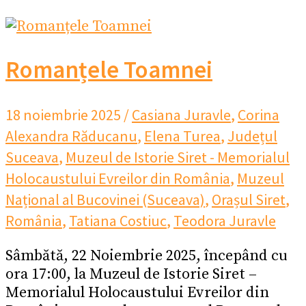
Romanțele Toamnei
18 noiembrie 2025
/
Casiana Juravle
,
Corina
Alexandra Răducanu
,
Elena Turea
,
Județul
Suceava
,
Muzeul de Istorie Siret - Memorialul
Holocaustului Evreilor din România
,
Muzeul
Național al Bucovinei (Suceava)
,
Orașul Siret
,
România
,
Tatiana Costiuc
,
Teodora Juravle
Sâmbătă, 22 Noiembrie 2025, începând cu
ora 17:00, la Muzeul de Istorie Siret –
Memorialul Holocaustului Evreilor din