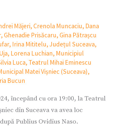
ndrei Măjeri
,
Crenola Muncaciu
,
Dana
r
,
Ghenadie Prisăcaru
,
Gina Pătrașcu
ufar
,
Irina Mititelu
,
Județul Suceava
,
 Uja
,
Lorena Luchian
,
Municipiul
ilvia Luca
,
Teatrul Mihai Eminescu
Municipal Matei Vișniec (Suceava)
,
ria Bucun
024, începând cu ora 19:00, la Teatrul
șniec din Suceava va avea loc
 după Publius Ovidius Naso.