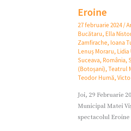
Eroine
27 februarie 2024
/
A
Bucătaru
,
Ella Nisto
Zamfirache
,
Ioana T
Lenuș Moraru
,
Lidia
Suceava
,
România
,
S
(Botoșani)
,
Teatrul 
Teodor Humă
,
Victo
Joi, 29 Februarie 2
Municipal Matei Vi
spectacolul Eroine