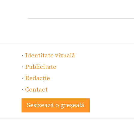
·
Identitate vizuală
·
Publicitate
·
Redacție
·
Contact
Sesizează o greșeală