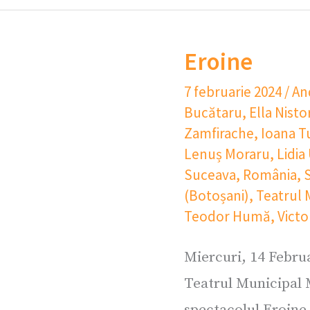
Eroine
7 februarie 2024
/
An
Bucătaru
,
Ella Nisto
Zamfirache
,
Ioana T
Lenuș Moraru
,
Lidia
Suceava
,
România
,
S
(Botoșani)
,
Teatrul 
Teodor Humă
,
Victo
Miercuri, 14 Februa
Teatrul Municipal 
spectacolul Eroine