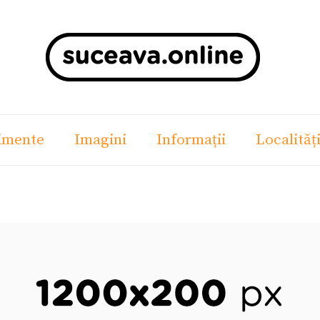
imente
Imagini
Informații
Localităț