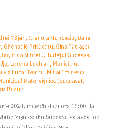
drei Măjeri
,
Crenola Muncaciu
,
Dana
r
,
Ghenadie Prisăcaru
,
Gina Pătrașcu
ufar
,
Irina Mititelu
,
Județul Suceava
,
 Uja
,
Lorena Luchian
,
Municipiul
ilvia Luca
,
Teatrul Mihai Eminescu
Municipal Matei Vișniec (Suceava)
,
ria Bucun
rie 2024, începând cu ora 19:00, la
Matei Vișniec din Suceava va avea loc
 după Publius Ovidius Naso.