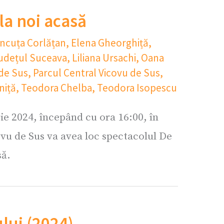
la noi acasă
ncuța Corlățan
,
Elena Gheorghiță
,
udețul Suceava
,
Liliana Ursachi
,
Oana
 de Sus
,
Parcul Central Vicovu de Sus
,
niță
,
Teodora Chelba
,
Teodora Isopescu
ie 2024, începând cu ora 16:00, în
vu de Sus va avea loc spectacolul De
să.
ului (2024)