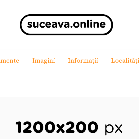
imente
Imagini
Informații
Localităț