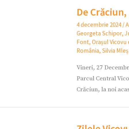
De Crăciun, 
4 decembrie 2024
/
A
Georgeta Schipor
,
J
Font
,
Orașul Vicovu
România
,
Silvia Mleș
Vineri, 27 Decembr
Parcul Central Vico
Crăciun, la noi aca
Zilele Vicov