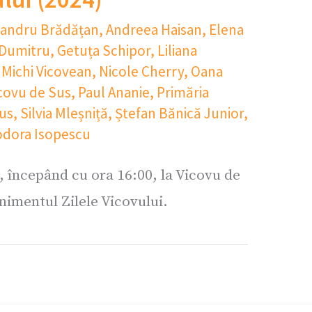
xandru Brădățan
,
Andreea Haisan
,
Elena
 Dumitru
,
Getuța Schipor
,
Liliana
,
Michi Vicovean
,
Nicole Cherry
,
Oana
icovu de Sus
,
Paul Ananie
,
Primăria
Sus
,
Silvia Mleșniță
,
Ștefan Bănică Junior
,
dora Isopescu
, începând cu ora 16:00, la Vicovu de
nimentul Zilele Vicovului.