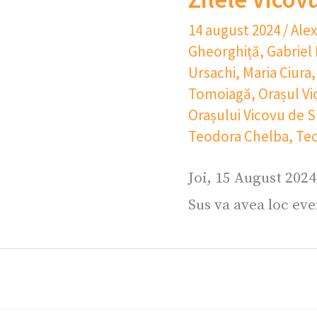
14 august 2024
/
Ale
Gheorghiță
,
Gabriel
Ursachi
,
Maria Ciura
Tomoiagă
,
Orașul V
Orașului Vicovu de 
Teodora Chelba
,
Teo
Joi, 15 August 2024
Sus va avea loc eve