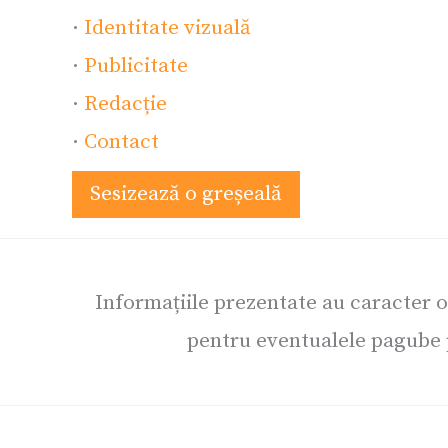
·
Identitate vizuală
·
Publicitate
·
Redacție
·
Contact
Sesizează o greșeală
Informațiile prezentate au caracter 
pentru eventualele pagube p