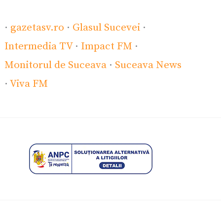
·
gazetasv.ro
·
Glasul Sucevei
·
Intermedia TV
·
Impact FM
·
Monitorul de Suceava
·
Suceava News
·
Viva FM