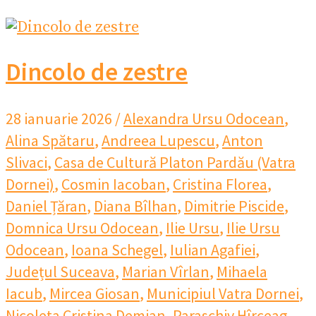
Dincolo de zestre
28 ianuarie 2026
/
Alexandra Ursu Odocean
,
Alina Spătaru
,
Andreea Lupescu
,
Anton
Slivaci
,
Casa de Cultură Platon Pardău (Vatra
Dornei)
,
Cosmin Iacoban
,
Cristina Florea
,
Daniel Țăran
,
Diana Bîlhan
,
Dimitrie Piscide
,
Domnica Ursu Odocean
,
Ilie Ursu
,
Ilie Ursu
Odocean
,
Ioana Schegel
,
Iulian Agafiei
,
Județul Suceava
,
Marian Vîrlan
,
Mihaela
Iacub
,
Mircea Giosan
,
Municipiul Vatra Dornei
,
Nicoleta Cristina Demian
,
Paraschiv Hîrceag
,