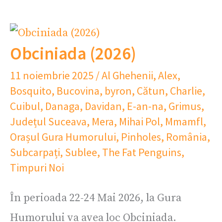
Obciniada (2026)
11 noiembrie 2025
/
Al Ghehenii
,
Alex
,
Bosquito
,
Bucovina
,
byron
,
Cătun
,
Charlie
,
Cuibul
,
Danaga
,
Davidan
,
E-an-na
,
Grimus
,
Județul Suceava
,
Mera
,
Mihai Pol
,
Mmamfl
,
Orașul Gura Humorului
,
Pinholes
,
România
,
Subcarpați
,
Sublee
,
The Fat Penguins
,
Timpuri Noi
În perioada 22-24 Mai 2026, la Gura
Humorului va avea loc Obciniada.