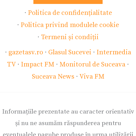
·
Politica de confidențialitate
·
Politica privind modulele cookie
·
Termeni și condiții
·
gazetasv.ro
·
Glasul Sucevei
·
Intermedia
TV
·
Impact FM
·
Monitorul de Suceava
·
Suceava News
·
Viva FM
Informațiile prezentate au caracter orientativ
și nu ne asumăm răspunderea pentru
eventualele pagube produse în urma utilizării