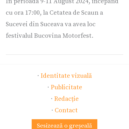
În perioada 9-11 August 2024, începând
cu ora 17:00, la Cetatea de Scaun a
Sucevei din Suceava va avea loc
festivalul Bucovina Motorfest.
·
Identitate vizuală
·
Publicitate
·
Redacție
·
Contact
Sesizează o greșeală