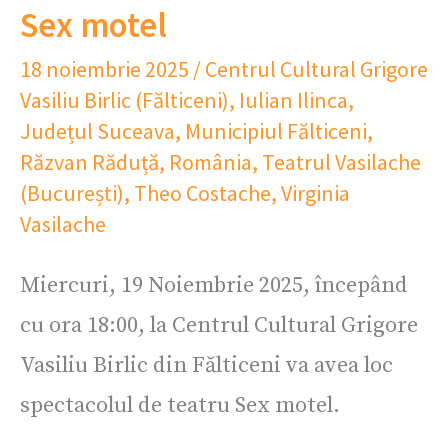
Sex motel
18 noiembrie 2025
/
Centrul Cultural Grigore
Vasiliu Birlic (Fălticeni)
,
Iulian Ilinca
,
Județul Suceava
,
Municipiul Fălticeni
,
Răzvan Răduță
,
România
,
Teatrul Vasilache
(București)
,
Theo Costache
,
Virginia
Vasilache
Miercuri, 19 Noiembrie 2025, începând
cu ora 18:00, la Centrul Cultural Grigore
Vasiliu Birlic din Fălticeni va avea loc
spectacolul de teatru Sex motel.