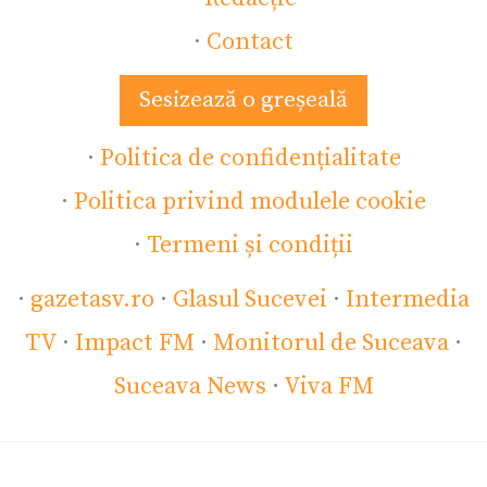
·
Contact
Sesizează o greșeală
·
Politica de confidențialitate
·
Politica privind modulele cookie
·
Termeni și condiții
·
gazetasv.ro
·
Glasul Sucevei
·
Intermedia
TV
·
Impact FM
·
Monitorul de Suceava
·
Suceava News
·
Viva FM