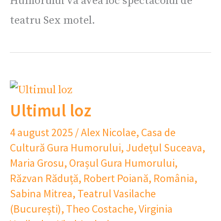
Humorului va avea loc spectacolul de
teatru Sex motel.
Ultimul loz
4 august 2025
/
Alex Nicolae
,
Casa de
Cultură Gura Humorului
,
Județul Suceava
,
Maria Grosu
,
Orașul Gura Humorului
,
Răzvan Răduță
,
Robert Poiană
,
România
,
Sabina Mitrea
,
Teatrul Vasilache
(București)
,
Theo Costache
,
Virginia