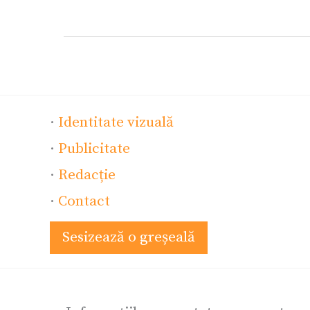
·
Identitate vizuală
·
Publicitate
·
Redacție
·
Contact
Sesizează o greșeală