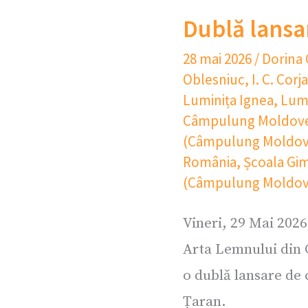
Dublă lansa
28 mai 2026
/
Dorina
Oblesniuc
,
I. C. Corj
Luminița Ignea
,
Lumi
Câmpulung Moldov
(Câmpulung Moldov
România
,
Școala Gim
(Câmpulung Moldov
Vineri, 29 Mai 2026
Arta Lemnului din
o dublă lansare de
Țaran.