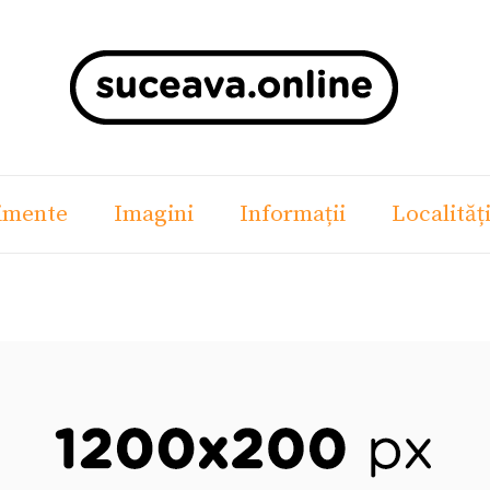
imente
Imagini
Informații
Localităț