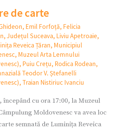
re de carte
 Ghideon
,
Emil Forfoță
,
Felicia
an
,
Județul Suceava
,
Liviu Apetroaie
,
nița Reveica Țăran
,
Municipiul
enesc
,
Muzeul Arta Lemnului
enesc)
,
Puiu Crețu
,
Rodica Rodean
,
nazială Teodor V. Ștefanelli
enesc)
,
Traian Nistiriuc Ivanciu
, începând cu ora 17:00, la Muzeul
 Câmpulung Moldovenesc va avea loc
 carte semnată de Luminița Reveica