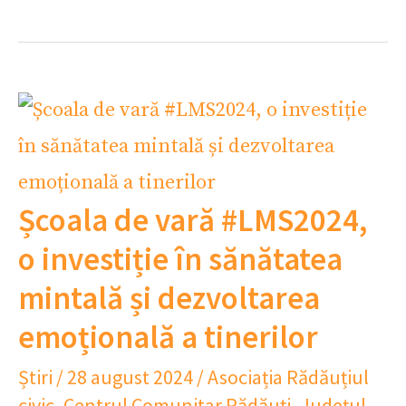
Școala de vară #LMS2024,
o investiție în sănătatea
mintală și dezvoltarea
emoțională a tinerilor
Știri
/
28 august 2024
/
Asociația Rădăuțiul
civic
,
Centrul Comunitar Rădăuți
,
Județul