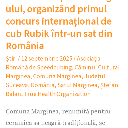
ului, organizând primul
concurs internațional de
cub Rubik într-un sat din
România
Știri
/
12 septembrie 2025
/
Asociația
Română de Speedcubing
,
Căminul Cultural
Marginea
,
Comuna Marginea
,
Județul
Suceava
,
România
,
Satul Marginea
,
Ștefan
Balan
,
True Health Organization
Comuna Marginea, renumită pentru
ceramica sa neagră tradițională, se