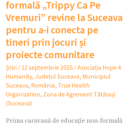
formală „Trippy Ca Pe
Vremuri” revine la Suceava
pentru a-i conecta pe
tineri prin jocuri și
proiecte comunitare
Știri
/
12 septembrie 2025
/
Asociația Hope 4
Humanity
,
Județul Suceava
,
Municipiul
Suceava
,
România
,
True Health
Organization
,
Zona de Agrement Tătărași
(Suceava)
Prima caravană de educație non-formală