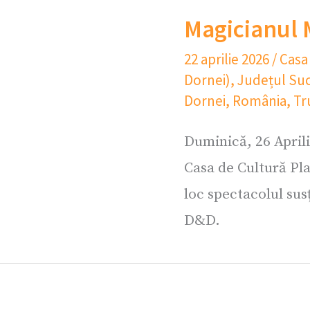
Magicianul 
22 aprilie 2026
/
Casa
Dornei)
,
Județul Su
Dornei
,
România
,
Tr
Duminică, 26 Aprili
Casa de Cultură Pl
loc spectacolul sus
D&D.