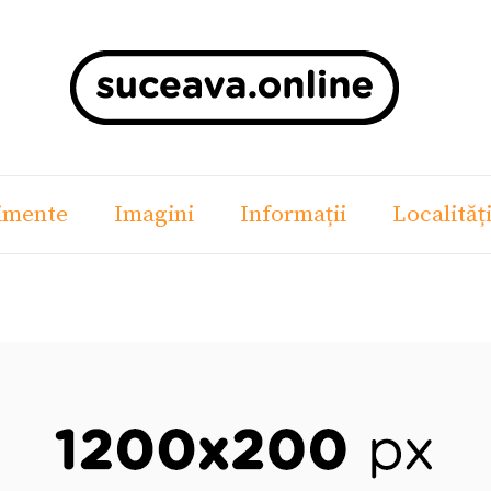
imente
Imagini
Informații
Localităț