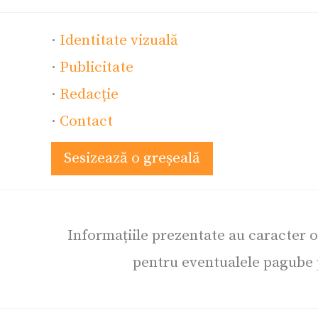
·
Identitate vizuală
·
Publicitate
·
Redacție
·
Contact
Sesizează o greșeală
Informațiile prezentate au caracter 
pentru eventualele pagube p