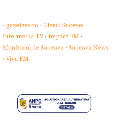
·
gazetasv.ro
·
Glasul Sucevei
·
Intermedia TV
·
Impact FM
·
Monitorul de Suceava
·
Suceava News
·
Viva FM