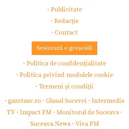
·
Publicitate
·
Redacție
·
Contact
Sesizează o greșeală
·
Politica de confidențialitate
·
Politica privind modulele cookie
·
Termeni și condiții
·
gazetasv.ro
·
Glasul Sucevei
·
Intermedia
TV
·
Impact FM
·
Monitorul de Suceava
·
Suceava News
·
Viva FM