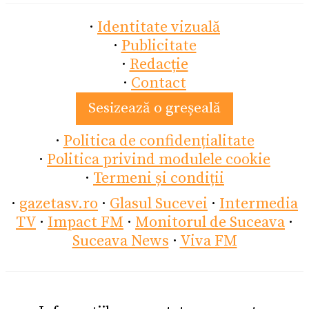
·
Identitate vizuală
·
Publicitate
·
Redacție
·
Contact
Sesizează o greșeală
·
Politica de confidențialitate
·
Politica privind modulele cookie
·
Termeni și condiții
·
gazetasv.ro
·
Glasul Sucevei
·
Intermedia
TV
·
Impact FM
·
Monitorul de Suceava
·
Suceava News
·
Viva FM