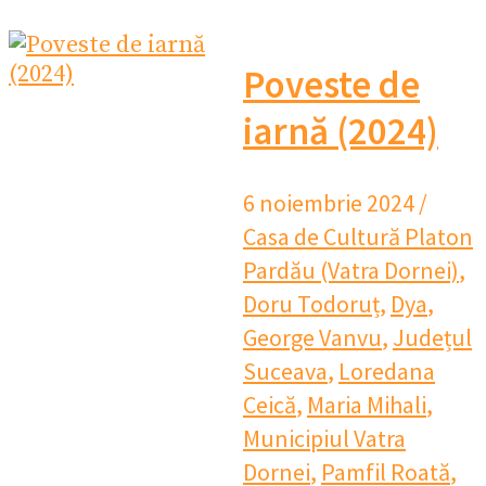
Poveste de
iarnă (2024)
6 noiembrie 2024
/
Casa de Cultură Platon
Pardău (Vatra Dornei)
,
Doru Todoruț
,
Dya
,
George Vanvu
,
Județul
Suceava
,
Loredana
Ceică
,
Maria Mihali
,
Municipiul Vatra
Dornei
,
Pamfil Roată
,