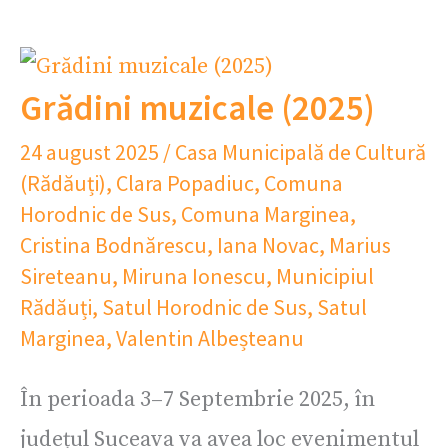
Grădini muzicale (2025)
24 august 2025
/
Casa Municipală de Cultură
(Rădăuți)
,
Clara Popadiuc
,
Comuna
Horodnic de Sus
,
Comuna Marginea
,
Cristina Bodnărescu
,
Iana Novac
,
Marius
Sireteanu
,
Miruna Ionescu
,
Municipiul
Rădăuți
,
Satul Horodnic de Sus
,
Satul
Marginea
,
Valentin Albeșteanu
În perioada 3–7 Septembrie 2025, în
județul Suceava va avea loc evenimentul