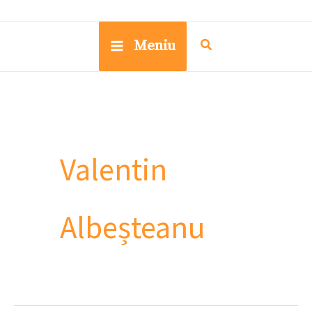
Meniu
Valentin
Albeșteanu