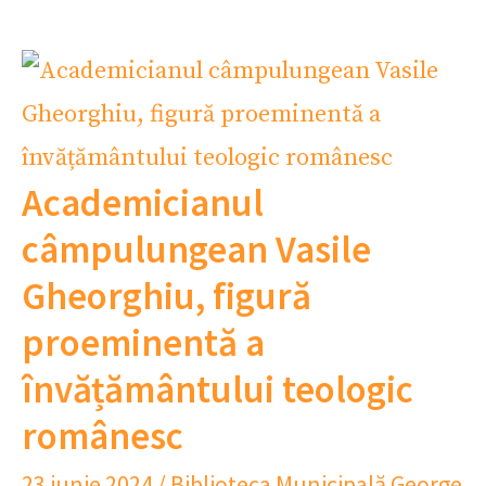
Academicianul
câmpulungean Vasile
Gheorghiu, figură
proeminentă a
învățământului teologic
românesc
23 iunie 2024
/
Biblioteca Municipală George