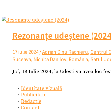
Rezonanțe udeștene (2024
17 iulie 2024
/
Adrian Dinu Rachieru
,
Centrul 
Suceava
,
Nichita Danilov
,
România
,
Satul Ude
Joi, 18 Iulie 2024, la Udești va avea loc f
·
Identitate vizuală
·
Publicitate
·
Redacție
·
Contact