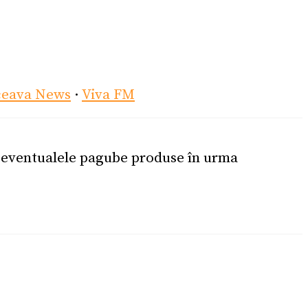
ceava News
·
Viva FM
u eventualele pagube produse în urma