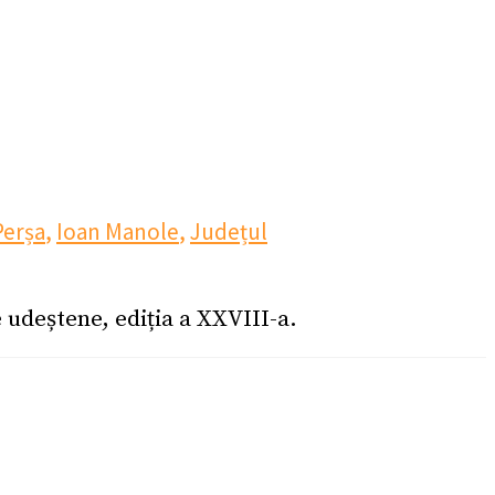
Perșa
,
Ioan Manole
,
Județul
e udeștene, ediția a XXVIII-a.