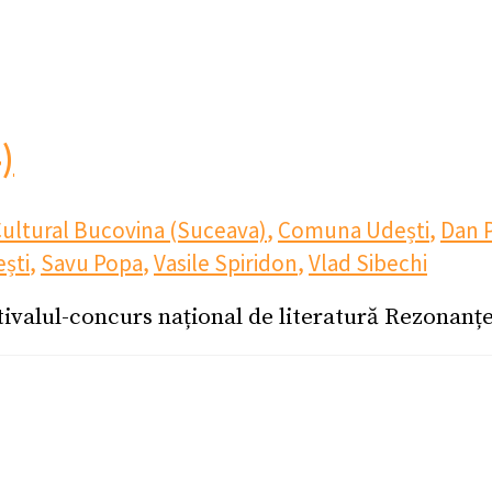
)
Cultural Bucovina (Suceava)
,
Comuna Udești
,
Dan 
ști
,
Savu Popa
,
Vasile Spiridon
,
Vlad Sibechi
estivalul-concurs național de literatură Rezonanț