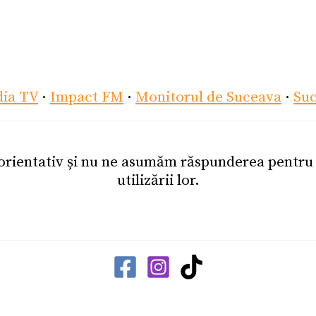
dia TV
·
Impact FM
·
Monitorul de Suceava
·
Su
 orientativ și nu ne asumăm răspunderea pentr
utilizării lor.