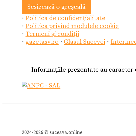
Sesizează o greșeală
·
Politica de confidențialitate
·
Politica privind modulele cookie
·
Termeni și condiții
·
gazetasv.ro
·
Glasul Sucevei
·
Interme
Informațiile prezentate au caracter
2024-2026 © suceava.online