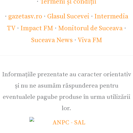
·
Termeni și condiții
·
gazetasv.ro
·
Glasul Sucevei
·
Intermedia
TV
·
Impact FM
·
Monitorul de Suceava
·
Suceava News
·
Viva FM
Informațiile prezentate au caracter orientativ
și nu ne asumăm răspunderea pentru
eventualele pagube produse în urma utilizării
lor.