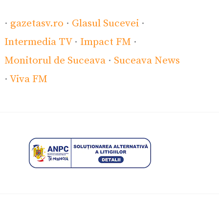
·
gazetasv.ro
·
Glasul Sucevei
·
Intermedia TV
·
Impact FM
·
Monitorul de Suceava
·
Suceava News
·
Viva FM