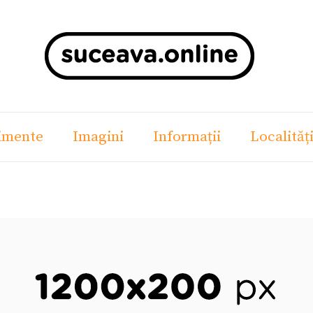
imente
Imagini
Informații
Localităț