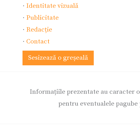
·
Identitate vizuală
·
Publicitate
·
Redacție
·
Contact
Sesizează o greșeală
Informațiile prezentate au caracter 
pentru eventualele pagube p