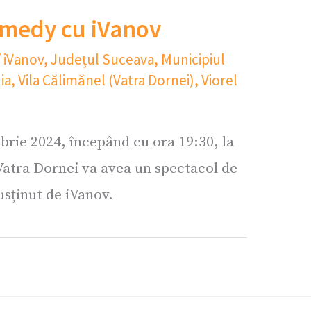
omedy cu iVanov
/
iVanov
,
Județul Suceava
,
Municipiul
ia
,
Vila Călimănel (Vatra Dornei)
,
Viorel
rie 2024, începând cu ora 19:30, la
Vatra Dornei va avea un spectacol de
sținut de iVanov.