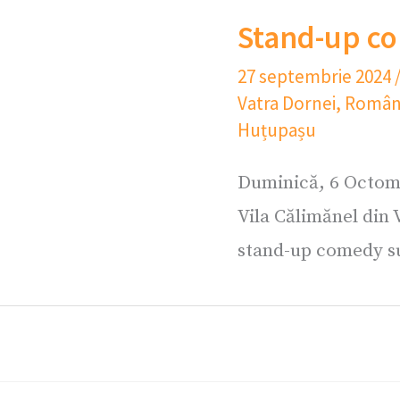
Stand-up c
27 septembrie 2024
Vatra Dornei
,
Român
Huțupașu
Duminică, 6 Octomb
Vila Călimănel din 
stand-up comedy su