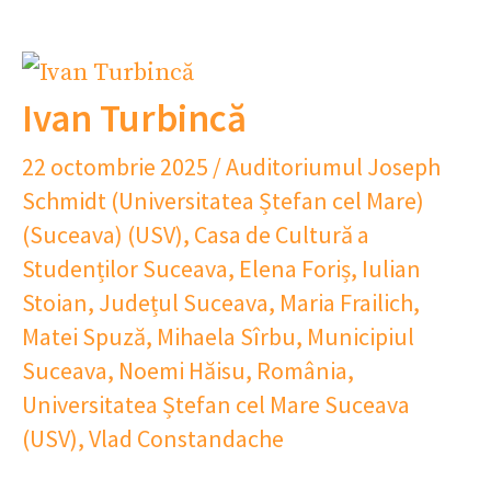
Ivan Turbincă
22 octombrie 2025
/
Auditoriumul Joseph
Schmidt (Universitatea Ștefan cel Mare)
(Suceava) (USV)
,
Casa de Cultură a
Studenților Suceava
,
Elena Foriș
,
Iulian
Stoian
,
Județul Suceava
,
Maria Frailich
,
Matei Spuză
,
Mihaela Sîrbu
,
Municipiul
Suceava
,
Noemi Hăisu
,
România
,
Universitatea Ștefan cel Mare Suceava
(USV)
,
Vlad Constandache