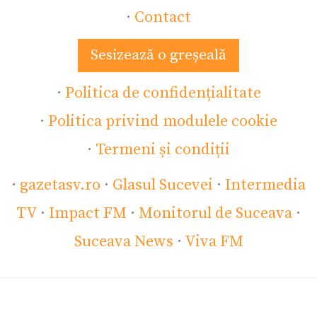
·
Contact
Sesizează o greșeală
·
Politica de confidențialitate
·
Politica privind modulele cookie
·
Termeni și condiții
·
gazetasv.ro
·
Glasul Sucevei
·
Intermedia
TV
·
Impact FM
·
Monitorul de Suceava
·
Suceava News
·
Viva FM