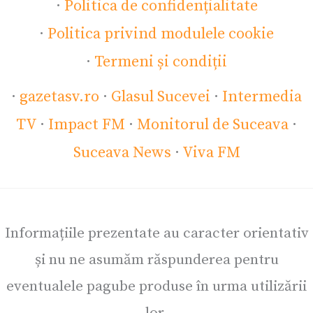
·
Politica de confidențialitate
·
Politica privind modulele cookie
·
Termeni și condiții
·
gazetasv.ro
·
Glasul Sucevei
·
Intermedia
TV
·
Impact FM
·
Monitorul de Suceava
·
Suceava News
·
Viva FM
Informațiile prezentate au caracter orientativ
și nu ne asumăm răspunderea pentru
eventualele pagube produse în urma utilizării
lor.