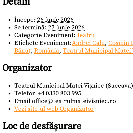
Detalii
Începe:
26 iunie 2026
Se termină:
27 iunie 2026
Categorie Eveniment:
teatru
Etichete Eveniment:
Andrei Calu
,
Cosmin 
Bănuț
,
România
,
Teatrul Municipal Matei 
Organizator
Teatrul Municipal Matei Vișniec (Suceava
Telefon
+4 0330 803 995
Email
office@teatrulmateivisniec.ro
Vezi site-ul web Organizator
Loc de desfășurare