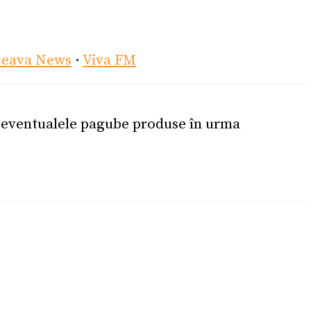
ceava News
·
Viva FM
u eventualele pagube produse în urma