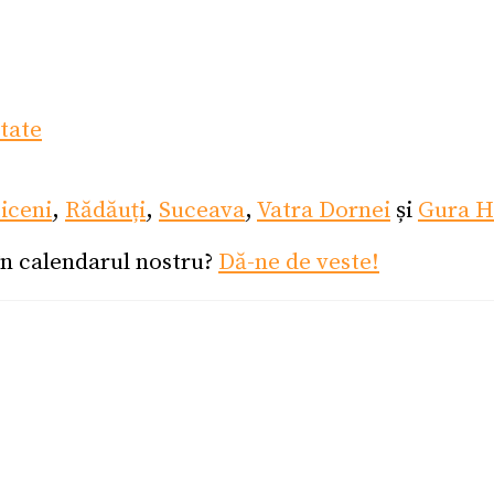
itate
ticeni
,
Rădăuți
,
Suceava
,
Vatra Dornei
și
Gura H
în calendarul nostru?
Dă-ne de veste!