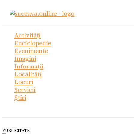
Skip
Ce
to
cauți?
content
Activități
Enciclopedie
Evenimente
Imagini
Informații
Localități
Locuri
Servicii
Știri
PUBLICITATE