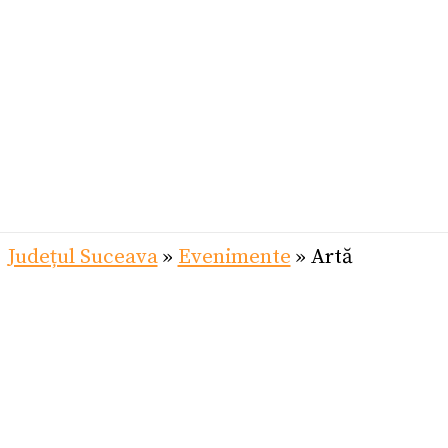
Județul Suceava
»
Evenimente
»
Artă