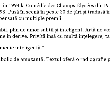
 în 1994 la Comédie des Champs-Élysées din Par
8. Pusă în scenă în peste 30 de țări și tradusă î
pensată cu multiple premii.
bil, plin de umor subtil și inteligent. Artă ne v
e în derive. Privită însă cu multă înțelegere, ta
edie inteligentă.”
abolic de amuzantă. Textul oferă o radiografie p