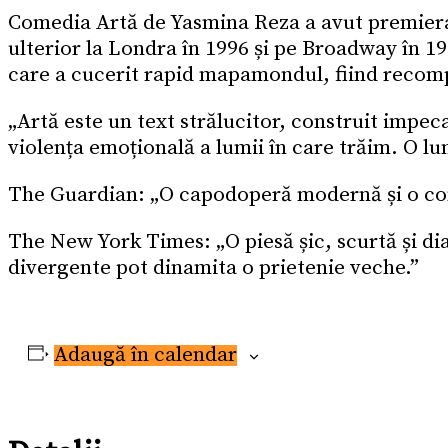
Comedia Artă de Yasmina Reza a avut premiera
ulterior la Londra în 1996 și pe Broadway în 199
care a cucerit rapid mapamondul, fiind recom
„Artă este un text strălucitor, construit impeca
violența emoțională a lumii în care trăim. O lum
The Guardian: „O capodoperă modernă și o com
The New York Times: „O piesă șic, scurtă și di
divergente pot dinamita o prietenie veche.”
Adaugă în calendar