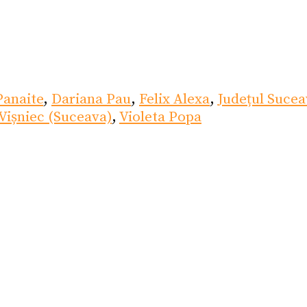
Panaite
,
Dariana Pau
,
Felix Alexa
,
Județul Sucea
Vișniec (Suceava)
,
Violeta Popa
)