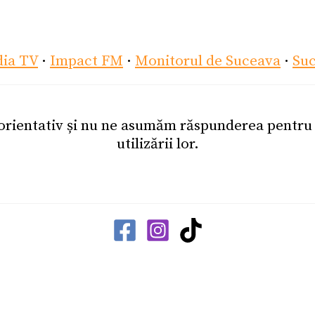
dia TV
·
Impact FM
·
Monitorul de Suceava
·
Su
 orientativ și nu ne asumăm răspunderea pentr
utilizării lor.