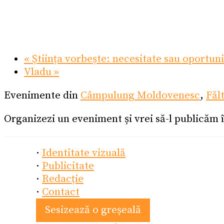
«
Știința vorbește: necesitate sau oportun
Vladu
»
Evenimente din
Câmpulung Moldovenesc
,
Făl
Organizezi un eveniment și vrei să-l publicăm 
·
Identitate vizuală
·
Publicitate
·
Redacție
·
Contact
Sesizează o greșeală