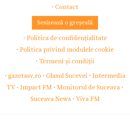
·
Contact
Sesizează o greșeală
·
Politica de confidențialitate
·
Politica privind modulele cookie
·
Termeni și condiții
·
gazetasv.ro
·
Glasul Sucevei
·
Intermedia
TV
·
Impact FM
·
Monitorul de Suceava
·
Suceava News
·
Viva FM