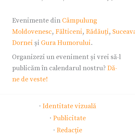
Evenimente din
Câmpulung
Moldovenesc
,
Fălticeni
,
Rădăuți
,
Suceav
Dornei
și
Gura Humorului
.
Organizezi un eveniment și vrei să-l
publicăm în calendarul nostru?
Dă-
ne de veste!
·
Identitate vizuală
·
Publicitate
·
Redacție