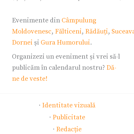
Evenimente din
Câmpulung
Moldovenesc
,
Fălticeni
,
Rădăuți
,
Suceav
Dornei
și
Gura Humorului
.
Organizezi un eveniment și vrei să-l
publicăm în calendarul nostru?
Dă-
ne de veste!
·
Identitate vizuală
·
Publicitate
·
Redacție