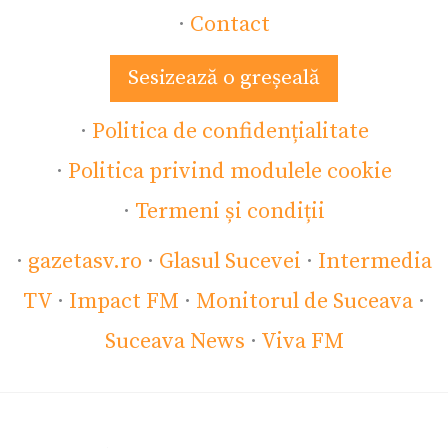
·
Contact
Sesizează o greșeală
·
Politica de confidențialitate
·
Politica privind modulele cookie
·
Termeni și condiții
·
gazetasv.ro
·
Glasul Sucevei
·
Intermedia
TV
·
Impact FM
·
Monitorul de Suceava
·
Suceava News
·
Viva FM