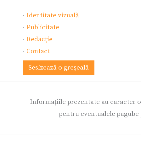
·
Identitate vizuală
·
Publicitate
·
Redacție
·
Contact
Sesizează o greșeală
Informațiile prezentate au caracter 
pentru eventualele pagube p