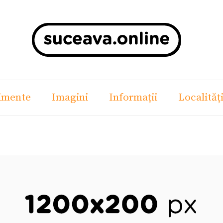
imente
Imagini
Informații
Localităț