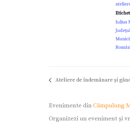
atelier
Etiche
Iulius
Județu
Munici
Român
Ateliere de îndemânare și gând
Evenimente din
Câmpulung M
Organizezi un eveniment și vr