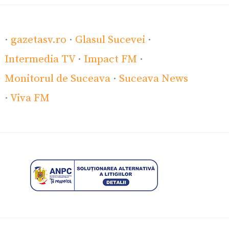
·
gazetasv.ro
·
Glasul Sucevei
·
Intermedia TV
·
Impact FM
·
Monitorul de Suceava
·
Suceava News
·
Viva FM