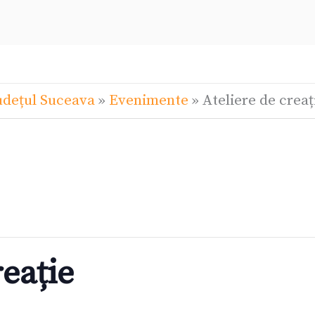
udețul Suceava
»
Evenimente
»
Ateliere de creaț
reație