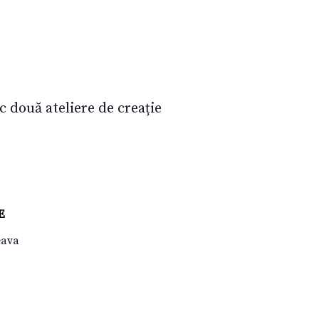
c două ateliere de creație
E
eava