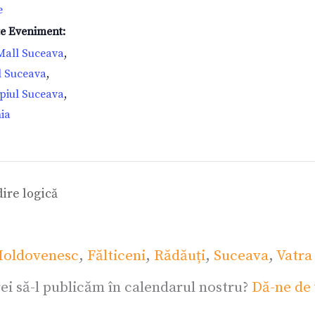
e
te Eveniment:
 Mall Suceava
,
l Suceava
,
piul Suceava
,
ia
ire logică
oldovenesc
,
Fălticeni
,
Rădăuți
,
Suceava
,
Vatra
ei să-l publicăm în calendarul nostru?
Dă-ne de 