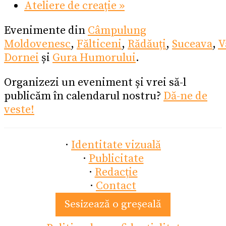
Ateliere de creație
»
Evenimente din
Câmpulung
Moldovenesc
,
Fălticeni
,
Rădăuți
,
Suceava
,
V
Dornei
și
Gura Humorului
.
Organizezi un eveniment și vrei să-l
publicăm în calendarul nostru?
Dă-ne de
veste!
·
Identitate vizuală
·
Publicitate
·
Redacție
·
Contact
Sesizează o greșeală