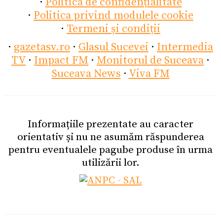
·
Politica de confidențialitate
·
Politica privind modulele cookie
·
Termeni și condiții
·
gazetasv.ro
·
Glasul Sucevei
·
Intermedia
TV
·
Impact FM
·
Monitorul de Suceava
·
Suceava News
·
Viva FM
Informațiile prezentate au caracter
orientativ și nu ne asumăm răspunderea
pentru eventualele pagube produse în urma
utilizării lor.