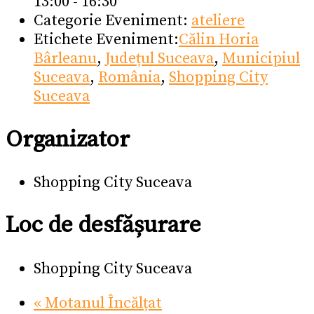
13:00 - 16:30
Categorie Eveniment:
ateliere
Etichete Eveniment:
Călin Horia
Bârleanu
,
Județul Suceava
,
Municipiul
Suceava
,
România
,
Shopping City
Suceava
Organizator
Shopping City Suceava
Loc de desfășurare
Shopping City Suceava
«
Motanul Încălțat