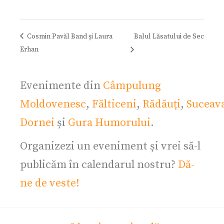
Cosmin Pavăl Band și Laura
Balul Lăsatului de Sec
Erhan
Evenimente din
Câmpulung
Moldovenesc
,
Fălticeni
,
Rădăuți
,
Suceav
Dornei
și
Gura Humorului
.
Organizezi un eveniment și vrei să-l
publicăm în calendarul nostru?
Dă-
ne de veste!