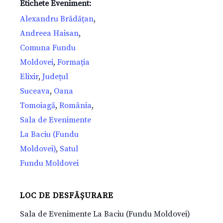
Etichete Eveniment:
Alexandru Brădățan
,
Andreea Haisan
,
Comuna Fundu
Moldovei
,
Formația
Elixir
,
Județul
Suceava
,
Oana
Tomoiagă
,
România
,
Sala de Evenimente
La Baciu (Fundu
Moldovei)
,
Satul
Fundu Moldovei
LOC DE DESFĂȘURARE
Sala de Evenimente La Baciu (Fundu Moldovei)