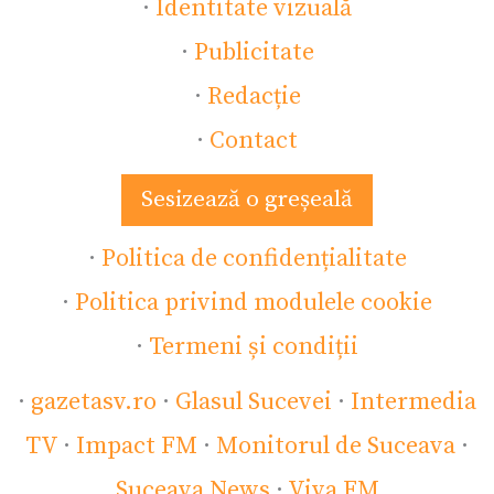
·
Identitate vizuală
·
Publicitate
·
Redacție
·
Contact
Sesizează o greșeală
·
Politica de confidențialitate
·
Politica privind modulele cookie
·
Termeni și condiții
·
gazetasv.ro
·
Glasul Sucevei
·
Intermedia
TV
·
Impact FM
·
Monitorul de Suceava
·
Suceava News
·
Viva FM