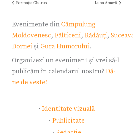
Formația Chorus
Luna Amară
Evenimente din
Câmpulung
Moldovenesc
,
Fălticeni
,
Rădăuți
,
Suceav
Dornei
și
Gura Humorului
.
Organizezi un eveniment și vrei să-l
publicăm în calendarul nostru?
Dă-
ne de veste!
·
Identitate vizuală
·
Publicitate
·
Redacție