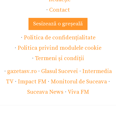
·
Contact
Sesizează o greșeală
·
Politica de confidențialitate
·
Politica privind modulele cookie
·
Termeni și condiții
·
gazetasv.ro
·
Glasul Sucevei
·
Intermedia
TV
·
Impact FM
·
Monitorul de Suceava
·
Suceava News
·
Viva FM