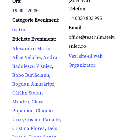
(Suceava)
Oră:
Telefon
19:00 - 20:30
+4 0330 803 995
Categorie Eveniment:
Email
teatru
office@teatrulmateivi
Etichete Eveniment:
sniec.ro
Alexandru Marin
,
Vezi site-ul web
Alice Veliche
,
Andra
Organizator
Bădulescu Vişniec
,
Bobo Burlăcianu
,
Bogdan Amurăriței
,
Cătălin Ștefan
Mîndru
,
Clara
Popadiuc
,
Claudiu
Urse
,
Cosmin Panaite
,
Cristina Florea
,
Delu