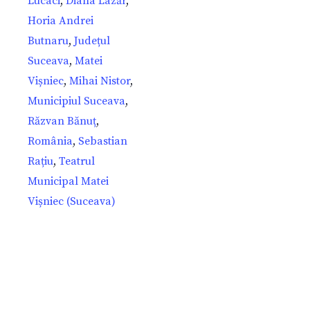
Lucaci
,
Diana Lazăr
,
Horia Andrei
Butnaru
,
Județul
Suceava
,
Matei
Vișniec
,
Mihai Nistor
,
Municipiul Suceava
,
Răzvan Bănuț
,
România
,
Sebastian
Rațiu
,
Teatrul
Municipal Matei
Vișniec (Suceava)