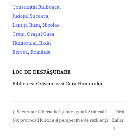
Constantin Bulboaca
,
Județul Suceava
,
Lenuța Rusu
,
Nicolae
Crețu
,
Orașul Gura
Humorului
,
Radu
Bercea
,
România
LOC DE DESFĂȘURARE
Biblioteca Orășenească Gura Humorului
Securitate Cibernetică și Inteligență Artificială.
Fără
Noi provocări juridice și perspective de reziliență
Zahăr