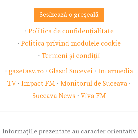
Sesizează o greșeală
·
Politica de confidențialitate
·
Politica privind modulele cookie
·
Termeni și condiții
·
gazetasv.ro
·
Glasul Sucevei
·
Intermedia
TV
·
Impact FM
·
Monitorul de Suceava
·
Suceava News
·
Viva FM
Informațiile prezentate au caracter orientativ