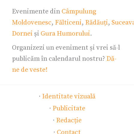
Evenimente din
Câmpulung
Moldovenesc
,
Fălticeni
,
Rădăuți
,
Suceav
Dornei
și
Gura Humorului
.
Organizezi un eveniment și vrei să-l
publicăm în calendarul nostru?
Dă-
ne de veste!
·
Identitate vizuală
·
Publicitate
·
Redacție
·
Contact