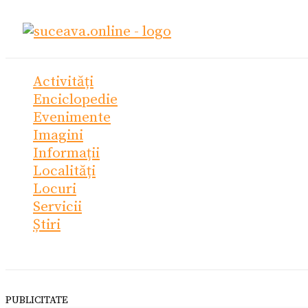
Skip
Ce
to
cauți?
content
Activități
Enciclopedie
Evenimente
Imagini
Informații
Localități
Locuri
Servicii
Știri
PUBLICITATE