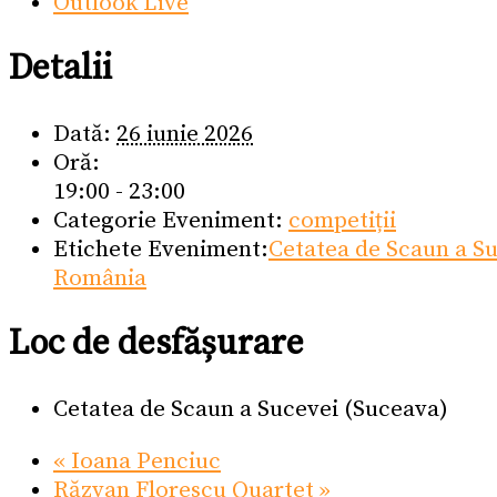
Outlook Live
Detalii
Dată:
26 iunie 2026
Oră:
19:00 - 23:00
Categorie Eveniment:
competiții
Etichete Eveniment:
Cetatea de Scaun a S
România
Loc de desfășurare
Cetatea de Scaun a Sucevei (Suceava)
«
Ioana Penciuc
Răzvan Florescu Quartet
»