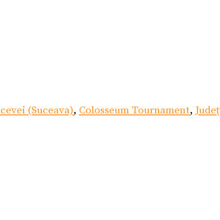
ucevei (Suceava)
,
Colosseum Tournament
,
Județ