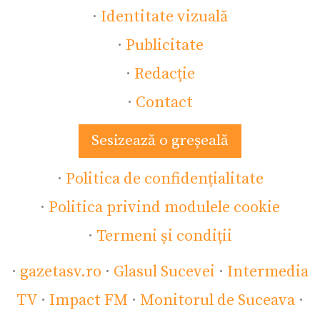
·
Identitate vizuală
·
Publicitate
·
Redacție
·
Contact
Sesizează o greșeală
·
Politica de confidențialitate
·
Politica privind modulele cookie
·
Termeni și condiții
·
gazetasv.ro
·
Glasul Sucevei
·
Intermedia
TV
·
Impact FM
·
Monitorul de Suceava
·