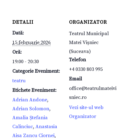
DETALII
ORGANIZATOR
Dată:
Teatrul Municipal
15 februarie 2026
Matei Vișniec
(Suceava)
Oră:
Telefon
19:00 - 20:30
+4 0330 803 995
Categorie Eveniment:
Email
teatru
office@teatrulmateivi
Etichete Eveniment:
sniec.ro
Adrian Andone
,
Vezi site-ul web
Adrian Solomon
,
Organizator
Amalia Ștefania
Calinciuc
,
Anastasia
Aisa Zancu Ciornei
,