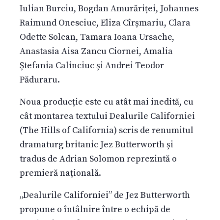
Iulian Burciu, Bogdan Amurăriței, Johannes
Raimund Onesciuc, Eliza Cîrșmariu, Clara
Odette Solcan, Tamara Ioana Ursache,
Anastasia Aisa Zancu Ciornei, Amalia
Ștefania Calinciuc și Andrei Teodor
Păduraru.
Noua producție este cu atât mai inedită, cu
cât montarea textului Dealurile Californiei
(The Hills of California) scris de renumitul
dramaturg britanic Jez Butterworth și
tradus de Adrian Solomon reprezintă o
premieră națională.
„Dealurile Californiei” de Jez Butterworth
propune o întâlnire între o echipă de