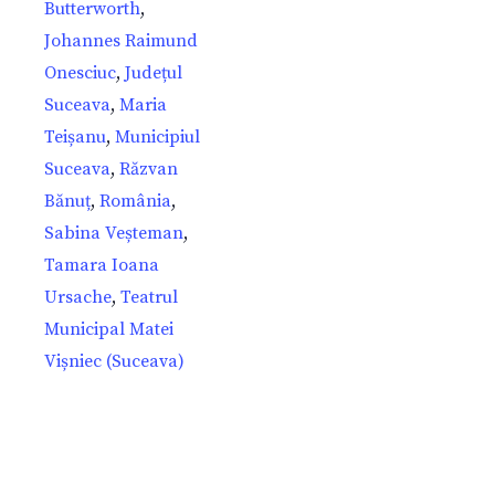
Butterworth
,
Johannes Raimund
Onesciuc
,
Județul
Suceava
,
Maria
Teișanu
,
Municipiul
Suceava
,
Răzvan
Bănuț
,
România
,
Sabina Veșteman
,
Tamara Ioana
Ursache
,
Teatrul
Municipal Matei
Vișniec (Suceava)