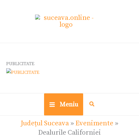
Skip
to
content
PUBLICITATE
Meniu
Județul Suceava
»
Evenimente
»
Dealurile Californiei