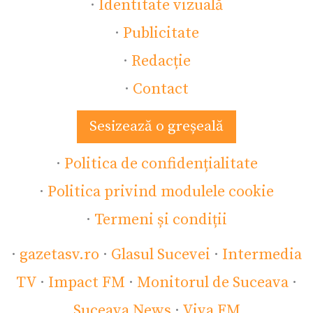
·
Identitate vizuală
·
Publicitate
·
Redacție
·
Contact
Sesizează o greșeală
·
Politica de confidențialitate
·
Politica privind modulele cookie
·
Termeni și condiții
·
gazetasv.ro
·
Glasul Sucevei
·
Intermedia
TV
·
Impact FM
·
Monitorul de Suceava
·
Suceava News
·
Viva FM