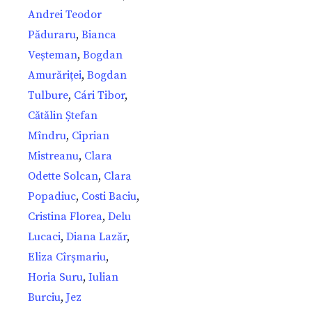
Andrei Teodor
Păduraru
,
Bianca
Veșteman
,
Bogdan
Amurăriței
,
Bogdan
Tulbure
,
Cári Tibor
,
Cătălin Ștefan
Mîndru
,
Ciprian
Mistreanu
,
Clara
Odette Solcan
,
Clara
Popadiuc
,
Costi Baciu
,
Cristina Florea
,
Delu
Lucaci
,
Diana Lazăr
,
Eliza Cîrșmariu
,
Horia Suru
,
Iulian
Burciu
,
Jez