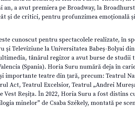
i an, a avut premiera pe Broadway, la Broadhurst 
cât și de critici, pentru profunzimea emoțională și
este cunoscut pentru spectacolele realizate, în s
ru și Televiziune la Universitatea Babeș-Bolyai din
ltimedia, tânărul regizor a avut burse de studii t
alencia (Spania). Horia Suru numără deja în carier
și importante teatre din țară, precum: Teatrul Naț
rul Act, Teatrul Excelsior, Teatrul „Andrei Mure
 de Vest Reșița. În 2022, Horia Suru a fost distin
rilogia minelor” de Csaba Székely, montată pe sc