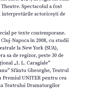
Theatre. Spectacolul a fost
 interpretările actoricești de
pecial pe texte contemporane.
 Cluj-Napoca în 2008, cu studii
eatrale la New York (SUA),
a sa de regizor, peste 30 de
ional „I. L. Caragiale”
șanu” Sfântu Gheorghe, Teatrul
s cu Premiul UNITER pentru cea
ena Teatrului Dramaturgilor