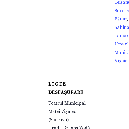
Teișan
Sucea
Bănuț
,
Sabin
Tamar
Ursac
Munici
Vișnie
LOC DE
DESFĂȘURARE
Teatrul Municipal
Matei Vișniec
(Suceava)
strada Dragoș Vodă,