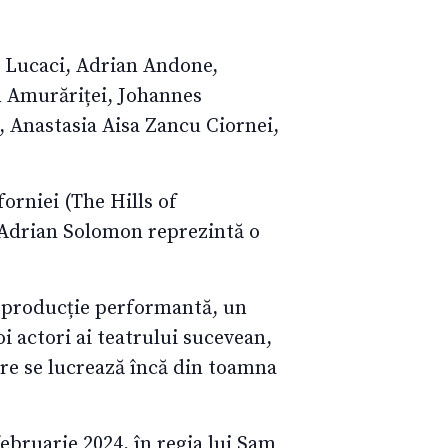
u Lucaci, Adrian Andone,
n Amurăriței, Johannes
 Anastasia Aisa Zancu Ciornei,
orniei (The Hills of
 Adrian Solomon reprezintă o
e producție performantă, un
oi actori ai teatrului sucevean,
care se lucrează încă din toamna
ebruarie 2024, în regia lui Sam