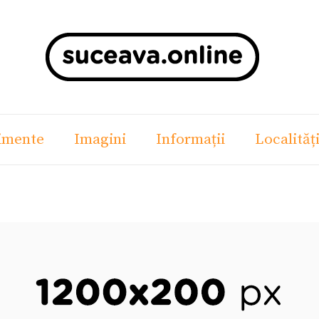
imente
Imagini
Informații
Localităț