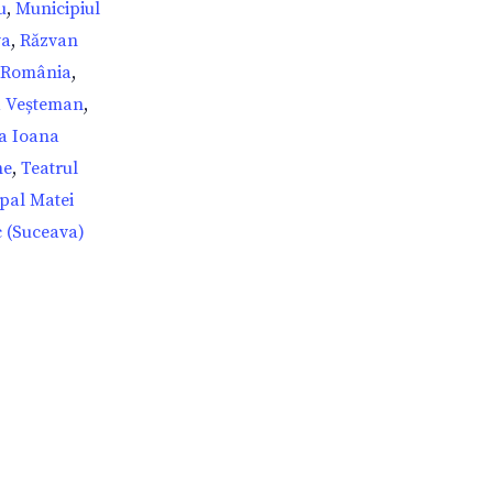
u
,
Municipiul
va
,
Răzvan
România
,
a Veșteman
,
a Ioana
he
,
Teatrul
pal Matei
c (Suceava)