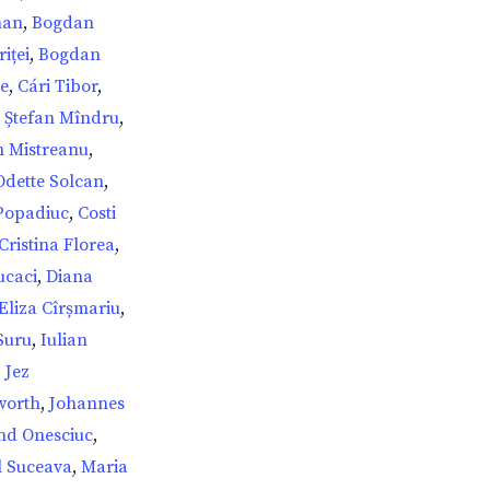
man
,
Bogdan
iței
,
Bogdan
e
,
Cári Tibor
,
n Ștefan Mîndru
,
n Mistreanu
,
Odette Solcan
,
Popadiuc
,
Costi
Cristina Florea
,
ucaci
,
Diana
Eliza Cîrșmariu
,
Suru
,
Iulian
,
Jez
worth
,
Johannes
nd Onesciuc
,
l Suceava
,
Maria