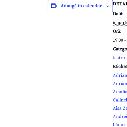
DETAL
Adaugă în calendar
Dată:
6 mart
Oră:
19:00 -
Catego
teatru
Etiche
Adria
Adria
Amalia
Calinc
Aisa Z
Andrei
Pădur