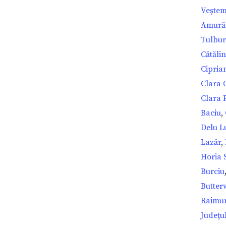
Vește
Amurăr
Tulbur
Cătăli
Cipria
Clara 
Clara 
Baciu
,
Delu L
Lazăr
,
Horia 
Burciu
Butter
Raimu
Județu