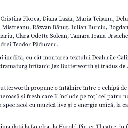
, Cristina Florea, Diana Lazăr, Maria Teișanu, Del
n Mistreanu, Răzvan Bănuț, Iulian Burciu, Bogda
ariu, Clara Odette Solcan, Tamara Ioana Ursache,
ndrei Teodor Păduraru.
 inedită, cu cât montarea textului Dealurile Calif
 dramaturg britanic Jez Butterworth și tradus de
 Butterworth propune o întâlnire între o echipă d
eneroasă și fresh care îi include pe toți cei patru n
n spectacol cu muzică live și o energie unică, la 
ima dată la Londra, la Harold Pinter Theatre, în f