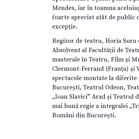
Mendes, iar în toamna aceluiaș
foarte apreciat atât de public 
excepție.
Regizor de teatru, Horia Suru 
Absolvent al Facultății de Teat
masterale în Teatru, Film și Mu
Clermont-Ferrand (Franța) și V
spectacole montate la diferite 
București, Teatrul Odeon, Teat
„Ioan Slavici” Arad și Teatrul
mai bună regie a integralei „T
Români din București.