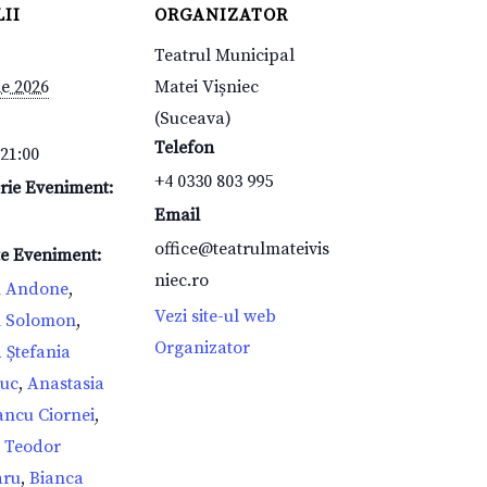
II
ORGANIZATOR
Teatrul Municipal
ie 2026
Matei Vișniec
(Suceava)
Telefon
 21:00
+4 0330 803 995
rie Eveniment:
Email
office@teatrulmateivis
te Eveniment:
niec.ro
n Andone
,
Vezi site-ul web
n Solomon
,
Organizator
 Ștefania
iuc
,
Anastasia
ancu Ciornei
,
 Teodor
aru
,
Bianca