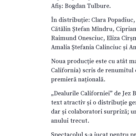
Afiș: Bogdan Tulbure.
În distribuție: Clara Popadiuc
Cătălin Ștefan Mîndru, Cipria
Raimund Onesciuc, Eliza Cîrșm
Amalia Ștefania Calinciuc și A
Noua producție este cu atât mai
California) scris de renumitul
premieră națională.
„Dealurile Californiei” de Jez
text atractiv și o distribuție g
dar și colaboratori surpriză; u
anului trecut.
Spectacolul s-a jucat pentru pr