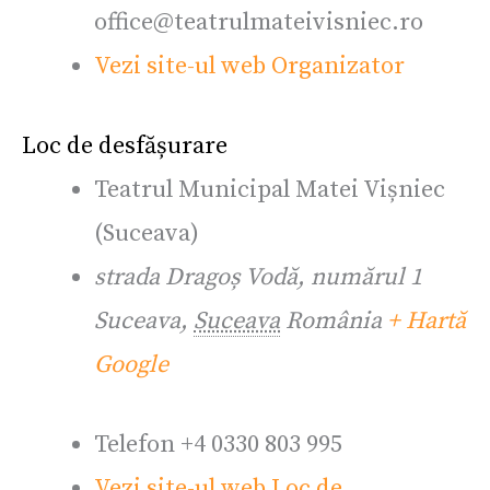
office@teatrulmateivisniec.ro
Vezi site-ul web Organizator
Loc de desfășurare
Teatrul Municipal Matei Vișniec
(Suceava)
strada Dragoș Vodă, numărul 1
Suceava
,
Suceava
România
+ Hartă
Google
Telefon
+4 0330 803 995
Vezi site-ul web Loc de