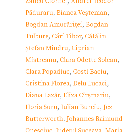
Zancu Ciornei
,
Andrei Teodor
Păduraru
,
Bianca Veșteman
,
Bogdan Amurăriței
,
Bogdan
Tulbure
,
Cári Tibor
,
Cătălin
Ștefan Mîndru
,
Ciprian
Mistreanu
,
Clara Odette Solcan
,
Clara Popadiuc
,
Costi Baciu
,
Cristina Florea
,
Delu Lucaci
,
Diana Lazăr
,
Eliza Cîrșmariu
,
Horia Suru
,
Iulian Burciu
,
Jez
Butterworth
,
Johannes Raimund
Onesciuc
,
Județul Suceava
,
Maria