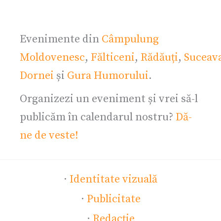
Evenimente din
Câmpulung
Moldovenesc
,
Fălticeni
,
Rădăuți
,
Suceav
Dornei
și
Gura Humorului
.
Organizezi un eveniment și vrei să-l
publicăm în calendarul nostru?
Dă-
ne de veste!
·
Identitate vizuală
·
Publicitate
·
Redacție