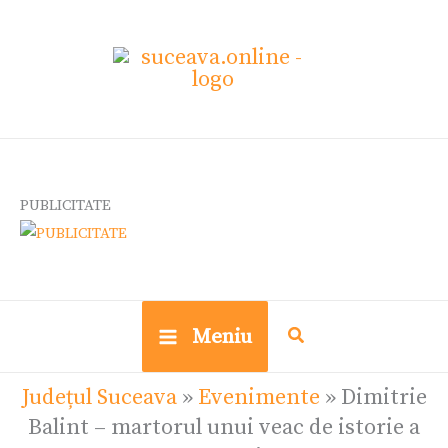
Skip
to
content
PUBLICITATE
Meniu
Județul Suceava
»
Evenimente
»
Dimitrie
Balint – martorul unui veac de istorie a