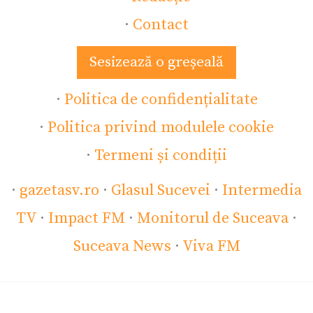
·
Contact
Sesizează o greșeală
·
Politica de confidențialitate
·
Politica privind modulele cookie
·
Termeni și condiții
·
gazetasv.ro
·
Glasul Sucevei
·
Intermedia
TV
·
Impact FM
·
Monitorul de Suceava
·
Suceava News
·
Viva FM