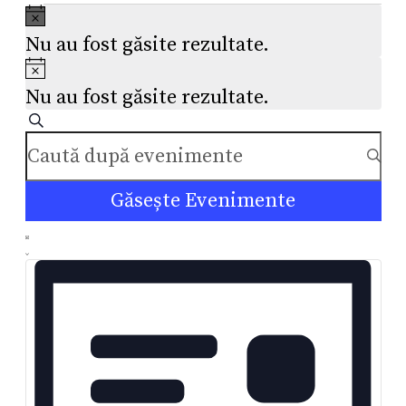
Notificare
Nu au fost găsite rezultate.
Notificare
Nu au fost găsite rezultate.
Navigare
Caută
Introdu
în
cuvântul
cheie.
vizualizări
Găsește Evenimente
Caută
și
Navigare
Evenimente
Listă
în
după
căutare
cuvântul
vizualizări
Evenimente
cheie.
Eveniment