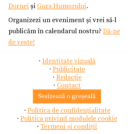
Dornei
și
Gura Humorului
.
Organizezi un eveniment și vrei să-l
publicăm în calendarul nostru?
Dă-ne
de veste!
·
Identitate vizuală
·
Publicitate
·
Redacție
·
Contact
Sesizează o greșeală
·
Politica de confidențialitate
·
Politica privind modulele cookie
·
Termeni și condiții