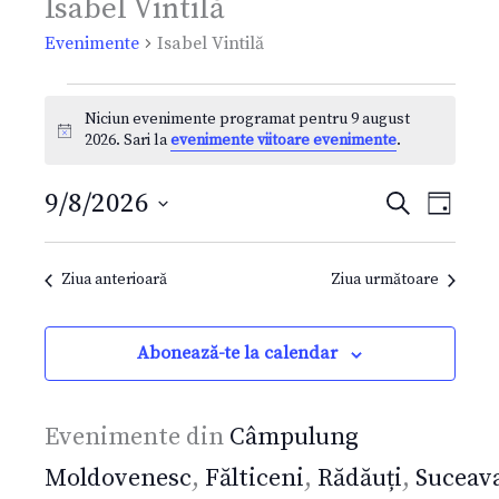
Isabel Vintilă
Evenimente
Evenimente
Isabel Vintilă
pentru
9
Niciun evenimente programat pentru 9 august
august
Notificare
2026. Sari la
evenimente viitoare evenimente
.
2026
9/8/2026
Caută
Navigare
Navi
Zi
Selectează
în
în
Ziua anterioară
Ziua următoare
data.
vizualizări
vizua
și
Even
Abonează-te la calendar
căutare
Evenimen
Evenimente din
Câmpulung
Moldovenesc
,
Fălticeni
,
Rădăuți
,
Suceav