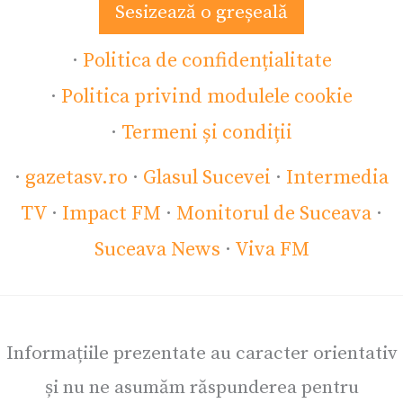
Sesizează o greșeală
·
Politica de confidențialitate
·
Politica privind modulele cookie
·
Termeni și condiții
·
gazetasv.ro
·
Glasul Sucevei
·
Intermedia
TV
·
Impact FM
·
Monitorul de Suceava
·
Suceava News
·
Viva FM
Informațiile prezentate au caracter orientativ
și nu ne asumăm răspunderea pentru