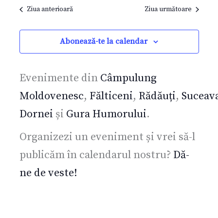
Ziua anterioară
Ziua următoare
data.
vizualizări
vizua
și
Even
Abonează-te la calendar
căutare
Evenimen
Evenimente din
Câmpulung
Moldovenesc
,
Fălticeni
,
Rădăuți
,
Suceav
Dornei
și
Gura Humorului
.
Organizezi un eveniment și vrei să-l
publicăm în calendarul nostru?
Dă-
ne de veste!