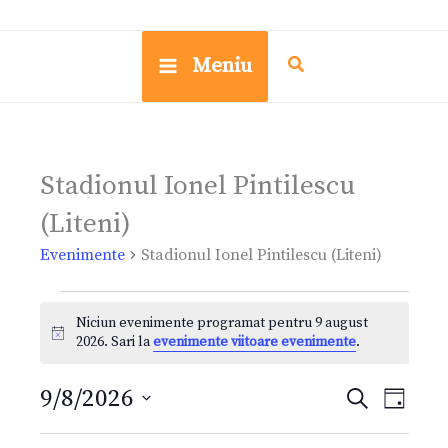
Meniu
Stadionul Ionel Pintilescu
Evenimente
(Liteni)
pentru
Evenimente
Stadionul Ionel Pintilescu (Liteni)
9
august
Niciun evenimente programat pentru 9 august
Notificare
2026
2026. Sari la
evenimente viitoare evenimente
.
9/8/2026
Caută
Navigare
Navi
Zi
Selectează
în
în