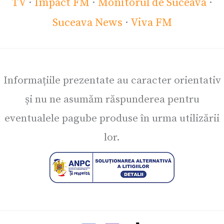
TV
·
Impact FM
·
Monitorul de Suceava
·
Suceava News
·
Viva FM
Informațiile prezentate au caracter orientativ
și nu ne asumăm răspunderea pentru
eventualele pagube produse în urma utilizării
lor.