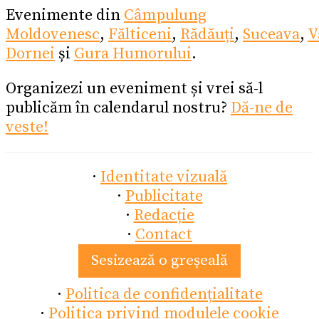
Evenimente din
Câmpulung
Moldovenesc
,
Fălticeni
,
Rădăuți
,
Suceava
,
V
Dornei
și
Gura Humorului
.
Organizezi un eveniment și vrei să-l
publicăm în calendarul nostru?
Dă-ne de
veste!
·
Identitate vizuală
·
Publicitate
·
Redacție
·
Contact
Sesizează o greșeală
·
Politica de confidențialitate
·
Politica privind modulele cookie