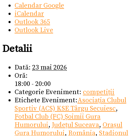
Calendar Google
iCalendar
Outlook 365
Outlook Live
Detalii
Dată:
23 mai 2026
Oră:
18:00 - 20:00
Categorie Eveniment:
competiții
Etichete Eveniment:
Asociația Clubul
Sportiv (ACS) KSE Târgu Secuiesc
,
Fotbal Club (FC) Șoimii Gura
Humorului
,
Județul Suceava
,
Orașul
Gura Humorului
,
România
,
Stadionul