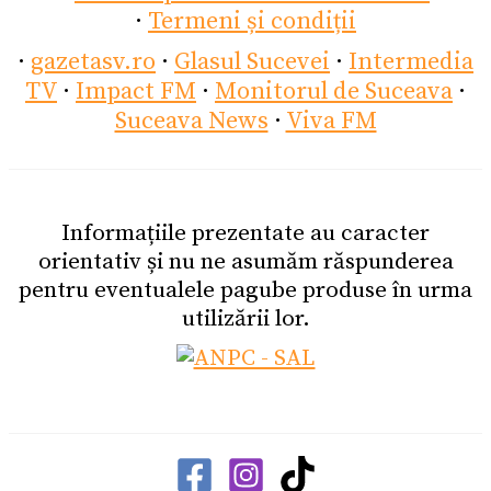
·
Termeni și condiții
·
gazetasv.ro
·
Glasul Sucevei
·
Intermedia
TV
·
Impact FM
·
Monitorul de Suceava
·
Suceava News
·
Viva FM
Informațiile prezentate au caracter
orientativ și nu ne asumăm răspunderea
pentru eventualele pagube produse în urma
utilizării lor.