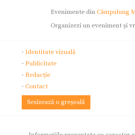
Evenimente din
Câmpulung M
Organizezi un eveniment și vr
·
Identitate vizuală
·
Publicitate
·
Redacție
·
Contact
Sesizează o greșeală