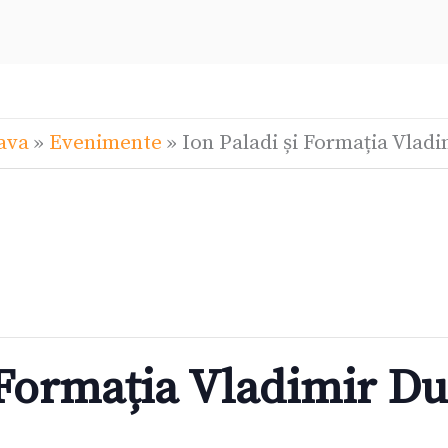
ava
»
Evenimente
»
Ion Paladi și Formația Vlad
i Formația Vladimir D