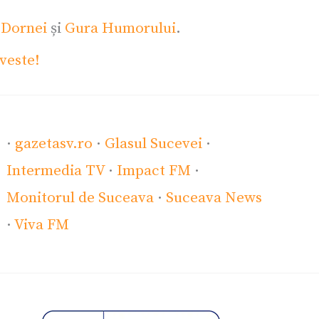
 Dornei
și
Gura Humorului
.
veste!
·
gazetasv.ro
·
Glasul Sucevei
·
Intermedia TV
·
Impact FM
·
Monitorul de Suceava
·
Suceava News
·
Viva FM