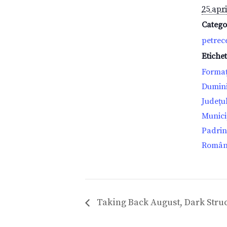
25 apri
Catego
petrec
Etiche
Formaț
Dumin
Județu
Munici
Padrin
Român
Taking Back August, Dark Struc