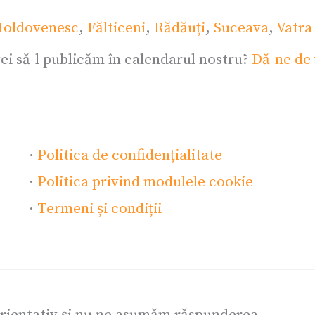
oldovenesc
,
Fălticeni
,
Rădăuți
,
Suceava
,
Vatra
ei să-l publicăm în calendarul nostru?
Dă-ne de 
·
Politica de confidențialitate
·
Politica privind modulele cookie
·
Termeni și condiții