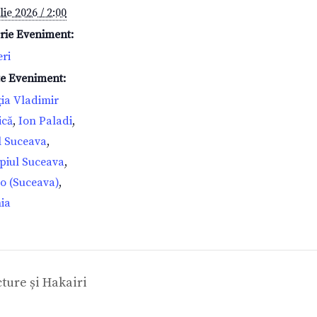
lie 2026 / 2:00
rie Eveniment:
eri
te Eveniment:
ia Vladimir
ică
,
Ion Paladi
,
l Suceava
,
piul Suceava
,
o (Suceava)
,
ia
ture și Hakairi