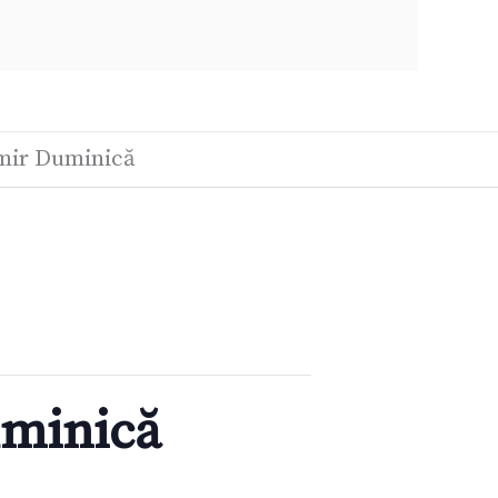
imir Duminică
uminică