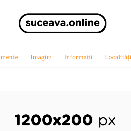
imente
Imagini
Informații
Localităț