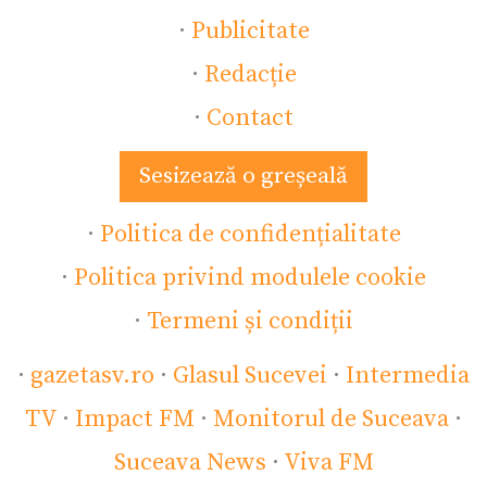
·
Publicitate
·
Redacție
·
Contact
Sesizează o greșeală
·
Politica de confidențialitate
·
Politica privind modulele cookie
·
Termeni și condiții
·
gazetasv.ro
·
Glasul Sucevei
·
Intermedia
TV
·
Impact FM
·
Monitorul de Suceava
·
Suceava News
·
Viva FM